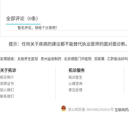
全部评论（0条）
暂无评论，快抢个沙发吧！
提示：任何关于疾病的建议都不能替代执业医师的面对面诊断
友情链接：
太极养生医馆
贵州益佰制药
北京德胜门中医院
蕊肤雅
乙肝能治好吗
关于拓诊
拓诊服务
拓诊简介
拓诊医生
资质证书
心理咨询
加入我们
意见反馈
联系我们
渝公网安备 50019002502031号
互联网药品