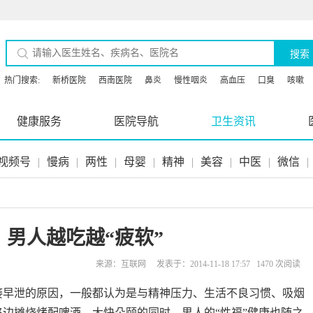
搜索
热门搜索:
新桥医院
西南医院
鼻炎
慢性咽炎
高血压
口臭
咳嗽
健康服务
医院导航
卫生资讯
视频号
|
慢病
|
两性
|
母婴
|
精神
|
美容
|
中医
|
微信
|
：男人越吃越“疲软”
来源：互联网 发表于：2014-11-18 17:57 1470 次阅读
痿早泄的原因，一般都认为是与精神压力、生活不良习惯、吸烟
路边摊烧烤配啤酒，大快朵颐的同时，男人的“性福”健康也随之