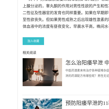
上腺分泌的，睾丸酮的作用对男性性欲的产生和性
二性征及性器官的发育也同样重要。如果在早期即
至性欲丧失。但如果男性成熟之后出现雄性激素的
体血液中的浓度有昼夜变化，早晨水平高，晚间水平低。睾
加入收藏
相关阅读
怎么治阳痿早泄 
中医药酒素来有治疗各种疑难杂
泄的药酒配方有哪些呢？男性无论
预防阳痿早泄的1