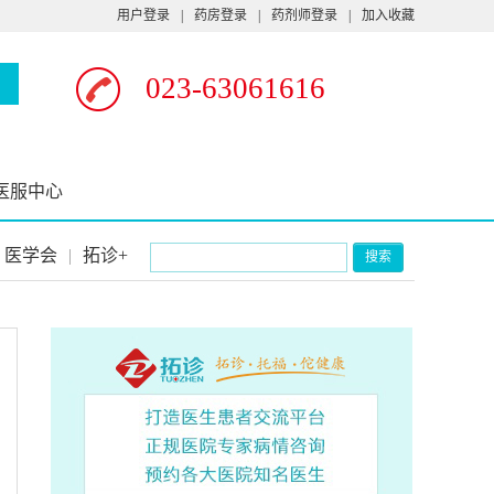
用户登录
|
药房登录
|
药剂师登录
|
加入收藏
023-63061616
医服中心
医学会
|
拓诊+
搜索