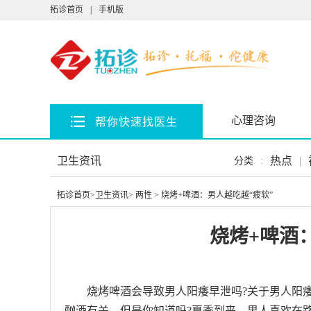
拓诊首页
|
手机版
心理咨询
帮你快速找医生
卫生资讯
热点
|
分类
:
拓诊首页
>
卫生资讯
>
两性
> 烧烤+啤酒：男人越吃越“疲软”
烧烤+啤酒
烧烤啤酒会导致男人阳痿早泄吗?关于男人阳
酗酒有关。但是你知道吗?夏季到来，男人喜欢在