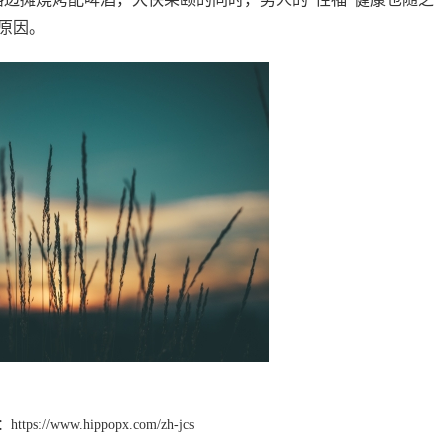
原因。
：
https://www.hippopx.com/zh-jcs