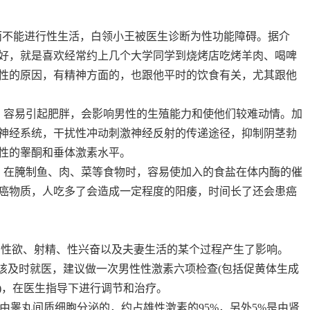
不能进行性生活，白领小王被医生诊断为性功能障碍。据介
好，就是喜欢经常约上几个大学同学到烧烤店吃烤羊肉、喝啤
性的原因，有精神方面的，也跟他平时的饮食有关，尤其跟他
容易引起肥胖，会影响男性的生殖能力和使他们较难动情。加
神经系统，干扰性冲动刺激神经反射的传递途径，抑制阴茎勃
性的睾酮和垂体激素水平。
在腌制鱼、肉、菜等食物时，容易使加入的食盐在体内酶的催
癌物质，人吃多了会造成一定程度的阳痿，时间长了还会患癌
性欲、射精、性兴奋以及夫妻生活的某个过程产生了影响。
该及时就医，建议做一次男性性激素六项检查(包括促黄体生成
)，在医生指导下进行调节和治疗。
由睾丸间质细胞分泌的，约占雄性激素的95%，另外5%是由肾