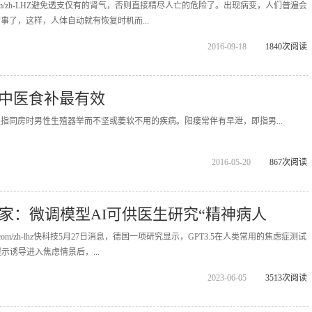
ppopx.com/zh-LHZ避免透支仅有的肾气，否则直接精尽人亡的危险了。出现病变，人们普遍会
事了，这样，人体自动就有恢复时机而...
2016-09-18
1840次阅读
中医食补最有效
时男性生殖器举而不坚或萎软不用的疾病。阳痿常伴有早泄，即指男...
2016-05-20
867次阅读
专家：微调模型AI可供医生研究“精神病人
popx.com/zh-lhz快科技5月27日消息，德国一项研究显示，GPT3.5在人类常用的焦虑症测试
示诱导进入焦虑情景后，...
2023-06-05
3513次阅读