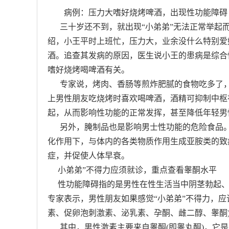
病例：压力大嗜好烧烤啤酒，出现性功能障碍
三十岁还不到，就出现“小弟弟”无法正常举起而
绍，小王平时上班忙，压力大，业余没什么特别爱
酒。追查其发病的原因，医生说小王的患病是综合
嗜好烧烤喝啤酒有关。
专家说，烤肉、香肠等煎炸肥腻的食物吃多了，
上男性朋友吃烧烤时喜欢喝啤酒，酒精可抑制中枢
起，从而影响性功能的正常发挥，甚至降低年轻男
另外，腌制品也是影响男士性功能的危险食品。
化作用下，与体内的各类物质作用生成亚胺类的致
症，并促使人体早衰。
小弟弟”不得力应须就诊，重点查看睾酮水平
性功能障碍指的是男性在性生活当中阴茎勃起、
专家表示，男性朋友如果感觉“小弟弟”不得力，应
素、促卵泡刺激素、泌乳素、孕酮、雌二醇、睾酮
其中，男性激素主要来自睾酮(即睾丸酮)，它是