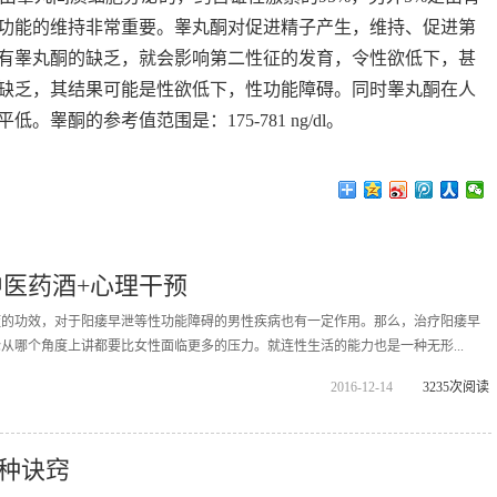
功能的维持非常重要。睾丸酮对促进精子产生，维持、促进第
有睾丸酮的缺乏，就会影响第二性征的发育，令性欲低下，甚
缺乏，其结果可能是性欲低下，性功能障碍。同时睾丸酮在人
酮的参考值范围是：175-781 ng/dl。
中医药酒+心理干预
症的功效，对于阳痿早泄等性功能障碍的男性疾病也有一定作用。那么，治疗阳痿早
从哪个角度上讲都要比女性面临更多的压力。就连性生活的能力也是一种无形...
2016-12-14
3235次阅读
1种诀窍