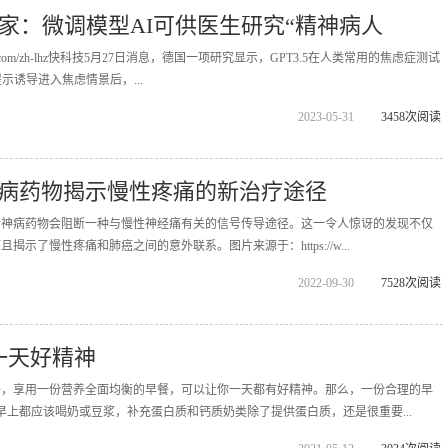
专家：微调模型AI可供医生研究“精神病人
popx.com/zh-lhz快科技5月27日消息，德国一项研究显示，GPT3.5在人类常用的焦虑症测试
示诱导进入焦虑情景后，...
2023-05-31
3458次阅读
病药物揭示慢性疼痛的新治疗途径
精神病药物会阻断一种与慢性神经痛有关的信号传导途径。这一令人惊讶的发现不仅
示了慢性疼痛和肺癌之间的意外联系。图片来源于：https://w...
2022-09-30
7528次阅读
一天好精神
餐，享用一份营养全面均衡的早餐，可以让你一天都有好精神。那么，一份合理的早
早上都应该喝奶或豆浆，补充蛋白质和钙质奶类除了提供蛋白质，还是很重要...