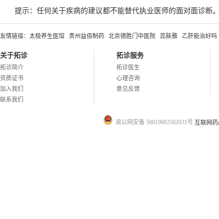
提示：任何关于疾病的建议都不能替代执业医师的面对面诊断
友情链接：
太极养生医馆
贵州益佰制药
北京德胜门中医院
蕊肤雅
乙肝能治好吗
关于拓诊
拓诊服务
拓诊简介
拓诊医生
资质证书
心理咨询
加入我们
意见反馈
联系我们
渝公网安备 50019002502031号
互联网药品