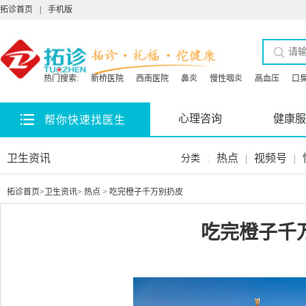
拓诊首页
|
手机版
热门搜索:
新桥医院
西南医院
鼻炎
慢性咽炎
高血压
口
心理咨询
健康服
帮你快速找医生
卫生资讯
热点
|
视频号
|
分类
:
拓诊首页
>
卫生资讯
>
热点
> 吃完橙子千万别扔皮
吃完橙子千