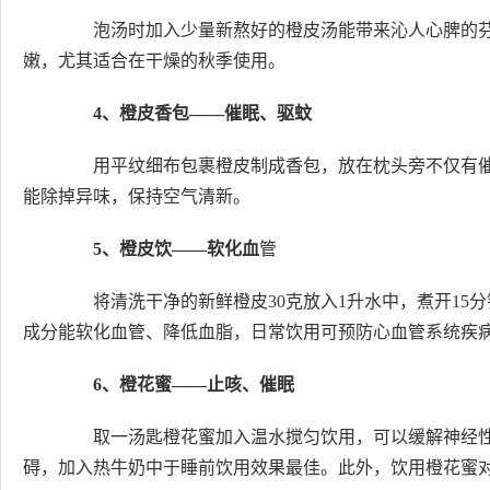
泡汤时加入少量新熬好的橙皮汤能带来沁人心脾的芬
嫩，尤其适合在干燥的秋季使用。
4、橙皮香包——催眠、驱蚊
用平纹细布包裹橙皮制成香包，放在枕头旁不仅有催
能除掉异味，保持空气清新。
5、橙皮饮——软化血
管
将清洗干净的新鲜橙皮30克放入1升水中，煮开15
成分能软化血管、降低血脂，日常饮用可预防心血管系统疾
6、橙花蜜——止咳、催眠
取一汤匙橙花蜜加入温水搅匀饮用，可以缓解神经性
碍，加入热牛奶中于睡前饮用效果最佳。此外，饮用橙花蜜