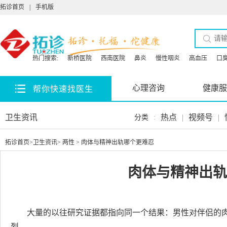
拓诊首页
|
手机版
热门搜索:
新桥医院
西南医院
鼻炎
慢性咽炎
高血压
口
心理咨询
健康服
帮你快速找医生
卫生资讯
热点
|
视频号
|
分类
:
拓诊首页
>
卫生资讯
>
两性
> 肉体与精神出轨哪个更难忍
肉体与精神出轨
大量的以往研究证据都指向同一个结果：男性对伴侣的
烈。