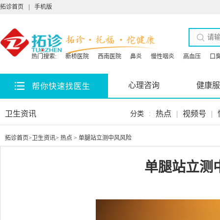
拓诊首页
|
手机版
热门搜索:
新桥医院
西南医院
鼻炎
慢性咽炎
高血压
口
心理咨询
健康服
帮你快速找医生
卫生资讯
热点
|
视频号
|
分类
:
拓诊首页
>
卫生资讯
>
热点
> 单腿站立测中风风险
单腿站立测