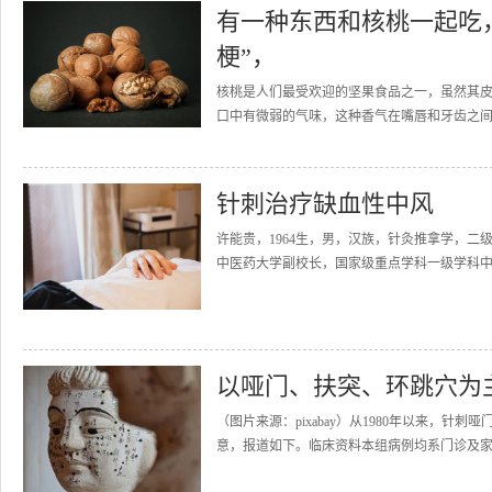
有一种东西和核桃一起吃
梗”，
核桃是人们最受欢迎的坚果食品之一，虽然其
口中有微弱的气味，这种香气在嘴唇和牙齿之间
针刺治疗缺血性中风
许能贵，1964生，男，汉族，针灸推拿学，二
中医药大学副校长，国家级重点学科一级学科中
以哑门、扶突、环跳穴为
（图片来源：pixabay）从1980年以来，针
意，报道如下。临床资料本组病例均系门诊及家庭病