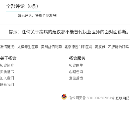
全部评论（0条）
暂无评论，快抢个沙发吧！
提示：任何关于疾病的建议都不能替代执业医师的面对面诊断
友情链接：
太极养生医馆
贵州益佰制药
北京德胜门中医院
蕊肤雅
乙肝能治好吗
关于拓诊
拓诊服务
拓诊简介
拓诊医生
资质证书
心理咨询
加入我们
意见反馈
联系我们
渝公网安备 50019002502031号
互联网药品