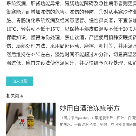
系统疾病，肝肾功能异常，胃肠功能障碍及急性病患者则更
御寒能力而增加冻伤的危害。冻伤的预防：①对从事寒冷作
脏、胃肠消化系统疾病及经常患感冒、慢性鼻炎者，不宜参
10℃，轻劳动不低于15℃，以保持手部皮肤温度不低于20
保暖知识，懂得冻伤处理，禁止饮酒，严控使用镇静安眠类
伤，局部处理方法，采用局部运动、摩擦、叩打等，并用温水
然后维持在37℃左右，浸泡时间不能超过20分钟，切忌高
温过低，应首先设法使体温回升，并尽快给予医疗处理，如
加入收藏
相关阅读
妙用白酒治冻疮秘方
（图片来自pixabay) 1. 取老姜半斤，
加热水，一般泡3～5次可见效，亦可预防冻疮来年复