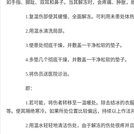
如手指、脚趾、双耳和鼻子。当其解冻时，会疼痛、肿胀，
1.复温伤部使其缓慢、全面解冻。可利用未患处体热
2.用温水清洗局部。
3.使患处彻底干燥，并敷盖一干净松软的垫子。
4.多垫几个彻底干燥，并敷盖一干净松软的垫子。
5.将伤员送医院诊治。
即：
1.若可能，将伤者转移至一温暖处。除去结冰的衣服
等。使其隔绝寒冷。如果所处位置比较偏远，持续以上作法
2.用温水轻轻地清洁伤处，由于解冻的伤处很疼并且