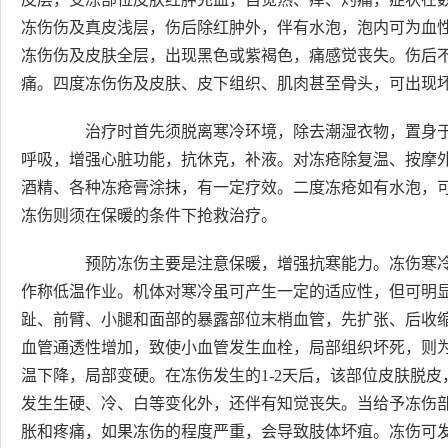
冻伤伤及真皮浅层，伤后除红肿外，伴有水泡，泡内可为血
冻伤伤及皮肤全层，出现黑色或紫褐色，痛感觉丧失。伤后
痛。四度冻伤伤及皮肤、皮下组织、肌肉甚至骨头，可出现
治疗时首先须脱离寒冷环境，除去潮湿衣物，置身于
呼吸，增强心脏功能，抗休克，补液。对冻疮除复温、按摩
酒精、各种冻疮膏涂抹，有一定疗效。二度冻疮如有水泡，
冻伤则须在保暖的条件下抢救治疗。
预防冻伤主要是注意保暖，增强抗寒能力。冻伤寒冷
作称低温作业。机体对寒冷虽可产生一定的适应性，但可明
趾、前臂、小腿和面部的暴露部位末梢血管，先扩张、后收
血管通透性增加，致使小血管发生血栓，局部组织坏死，则
温下降，局部变硬。在冻伤发生的1-2天后，该部位皮肤脱
发生生硬、冷、白等变化外，还伴有知觉丧失。当给予冻伤
胀和疼痛，如果冻伤的程度严重，会导致肢体坏疽。冻伤可