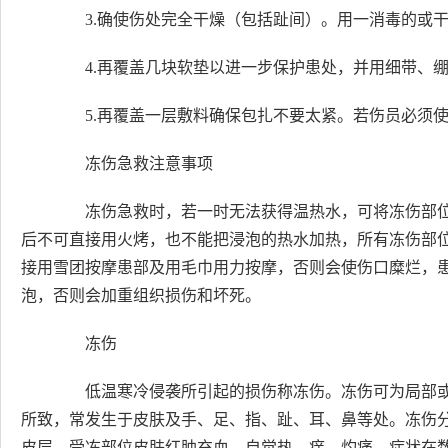
3.确使伤处完全干燥（包括趾间）。用一消毒的或干
4.再覆盖几块软垫以进一步保护患处，并用细带、绷
5.再覆盖一层敷料确保包扎不要太紧。若伤员必须使
冻伤急救注意事项
冻伤急救时，若一时无法获得温热水，可将冻伤部位
后不可直接用火烤，也不能把浸泡的热水加热，所有冻伤部
接用雪团按摩患部及用毛巾用力按摩，否则会使伤口糜烂，
泡，否则会加重组织损伤和坏死。
冻伤
低温寒冷侵袭所引起的损伤称冻伤。冻伤可为局部或
所致，常发生于皮肤及手、足、指、趾、耳、鼻等处。冻伤分
皮层，受冻部位皮肤红肿充血，自觉热、痒、灼痛，症状在