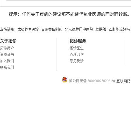
提示：任何关于疾病的建议都不能替代执业医师的面对面诊断
友情链接：
太极养生医馆
贵州益佰制药
北京德胜门中医院
蕊肤雅
乙肝能治好吗
关于拓诊
拓诊服务
拓诊简介
拓诊医生
资质证书
心理咨询
加入我们
意见反馈
联系我们
渝公网安备 50019002502031号
互联网药品