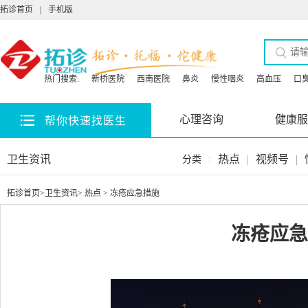
拓诊首页
|
手机版
热门搜索:
新桥医院
西南医院
鼻炎
慢性咽炎
高血压
口
心理咨询
健康服
帮你快速找医生
卫生资讯
热点
|
视频号
|
分类
:
拓诊首页
>
卫生资讯
>
热点
> 冻疮应急措施
冻疮应急