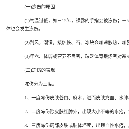
(一)冻伤的原因
(1)气温过低，如－15℃，裸露的手指会被冻伤；－
体也会发生冻伤。
(2)刮风，潮湿，接触铁、石、冰块会加速散热，加
(3)年老、体弱或营养不良者，缺乏体育锻炼者对寒
(二)冻伤的表现
冻伤分为三度。
1、一度冻伤皮肤苍白、麻木，进而皮肤充血、水肿
2、二度冻伤除皮肤红肿外，出现大小不等的水疱，
3、三度冻伤局部皮肤或肢体坏死，出现血性水疱，