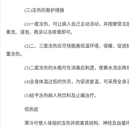
(三)冻伤的救护措施
(1)一度冻伤，可让病人自己主动活动，并按摩受冻
熏洗、浸泡，再涂以冻疮膏即可。
(2)二、三度冻伤应尽快脱离低温环境，保暖，促进
重冻伤。
(3)二度冻伤的水疱可在消毒后刺透，使黄水流出再
(4)全身体温过低的伤员，为促进复温，可采用全身浸
(5)给予冻伤病人热饮料及止痛治疗。
低热症
寒冷可使人体组织冻伤并损害其结构、神经及血循坏