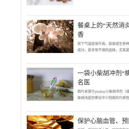
餐桌上的“天然消
香
现下气温逐渐升高，容易滋生各
成分，是非常不错的选择。尤其是
一袋小柴胡冲剂“横
名医
图片来源于pixabay小柴胡冲
柴胡汤是伤寒论中少阳病的代表性
保护心脑血管、预