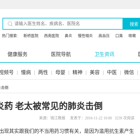
搜索
热门搜索:
新桥医院
西南医院
鼻炎
慢性咽炎
高血压
口臭
咳嗽
健康服务
医院导航
卫生资讯
视频号
|
慢病
|
两性
|
母婴
|
精神
|
美容
|
中医
|
微信
|
炎击倒
炎药 老太被常见的肺炎击倒
来源：钱江晚报 发表于：2016-11-22 10:00 3239 次阅读
出现其实跟我们的不当用药习惯有关，是因为滥用抗生素产生