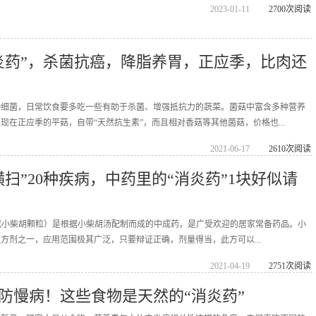
2023-01-11
2700次阅读
炎药”，杀菌抗癌，降脂养胃，正应季，比肉还
种细菌，日常饮食要多吃一些有助于杀菌、增强抵抗力的蔬菜。菌菇中富含多种营养
现在正应季的平菇，自带“天然抗生素”，而且相对香菇等其他菌菇，价格也...
2021-06-17
2610次阅读
扫”20种疾病，中药里的“消炎药”1块好似请
剂（或小柴胡颗粒）是根据小柴胡汤配制而成的中成药，是广受欢迎的居家常备药品。小
方剂之一，应用范围极其广泛，只要辩证正确，剂量得当，此方可以...
2021-04-19
2751次阅读
防慢病！这些食物是天然的“消炎药”