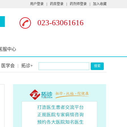
用户登录
|
药房登录
|
药剂师登录
|
加入收藏
023-63061616
医服中心
医学会
|
拓诊+
搜索