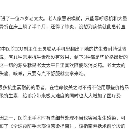
里新进了一位75岁老太太。老人家意识模糊，只能靠呼吸机和大量
骨折在床上躺了半个月，还得了肺炎，没想到病情就此急转直
省中医院ICU副主任王灵聪从手机里翻出了她的抗生素耐药试验
是说，有11种常用抗生素都没有效果，剩下5种都是些价格昂贵的
而这一切的源头就是老太太平日里喜欢随便吃消炎药。老太太的
头痛、咳嗽，只要有点不舒服就会拿来吃。
些很多抗生素耐药的患者，在性命攸关之时不得不使用那些价格昂
级抗生素，给诊疗带来极大难度的同时也大大增加了医疗费
因之一，医院里手术时有些细节处理不当也容易发生感染，可
布了《全球预防手术部位感染指南》，该指南包括术前阶段的