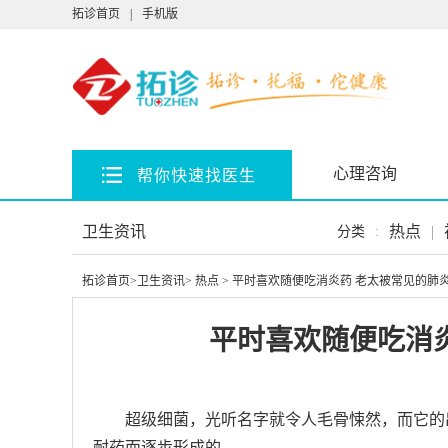
拓诊首页
|
手机版
心理咨询
帮你快速找医生
卫生资讯
热点
|
分类
:
拓诊首页
>
卫生资讯
>
热点
> 平时喜欢随便吃消炎药 老太被常见的肺
平时喜欢随便吃消
超级细菌，光听名字就令人毛骨悚然，而它的
耐药而逐步形成的。