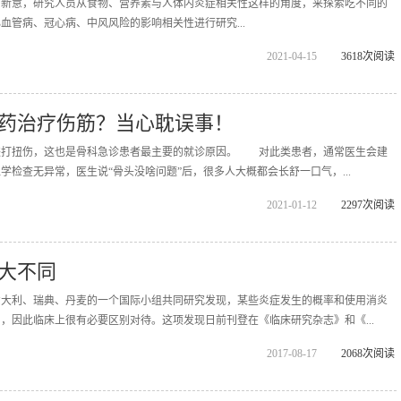
有新意，研究人员从食物、营养素与人体内炎症相关性这样的角度，来探索吃不同的
血管病、冠心病、中风风险的影响相关性进行研究...
2021-04-15
3618次阅读
药治疗伤筋？当心耽误事！
跌打扭伤，这也是骨科急诊患者最主要的就诊原因。 对此类患者，通常医生会建
学检查无异常，医生说“骨头没啥问题”后，很多人大概都会长舒一口气，...
2021-01-12
2297次阅读
大不同
意大利、瑞典、丹麦的一个国际小组共同研究发现，某些炎症发生的概率和使用消炎
，因此临床上很有必要区别对待。这项发现日前刊登在《临床研究杂志》和《...
2017-08-17
2068次阅读