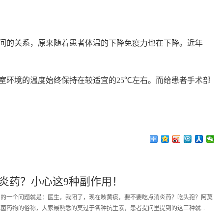
间的关系，原来随着患者体温的下降免疫力也在下降。近年
室环境的温度始终保持在较适宜的25℃左右。而给患者手术部
炎药？小心这9种副作用！
多的一个问题就是：医生，我阳了，现在咳黄痰，要不要吃点消炎药？吃头孢？阿莫
菌药物的俗称，大家最熟悉的莫过于各种抗生素，患者提问里提到的这三种就...