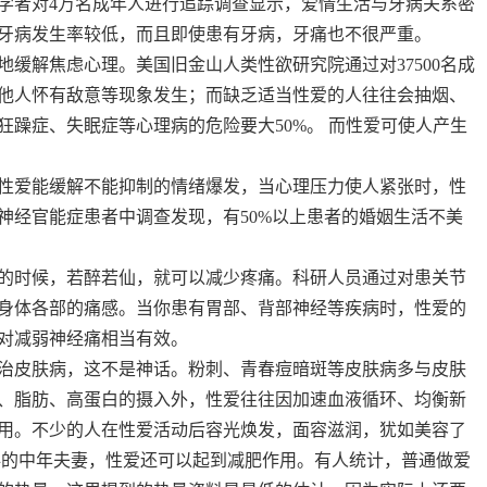
者对4万名成年人进行追踪调查显示，爱情生活与牙病关系密
牙病发生率较低，而且即使患有牙病，牙痛也不很严重。
解焦虑心理。美国旧金山人类性欲研究院通过对37500名成
他人怀有敌意等现象发生；而缺乏适当性爱的人往往会抽烟、
躁症、失眠症等心理病的危险要大50%。 而性爱可使人产生
爱能缓解不能抑制的情绪爆发，当心理压力使人紧张时，性
神经官能症患者中调查发现，有50%以上患者的婚姻生活不美
时候，若醉若仙，就可以减少疼痛。科研人员通过对患关节
身体各部的痛感。当你患有胃部、背部神经等疾病时，性爱的
对减弱神经痛相当有效。
皮肤病，这不是神话。粉刺、青春痘暗斑等皮肤病多与皮肤
、脂肪、高蛋白的摄入外，性爱往往因加速血液循环、均衡新
用。不少的人在性爱活动后容光焕发，面容滋润，犹如美容了
胖的中年夫妻，性爱还可以起到减肥作用。有人统计，普通做爱