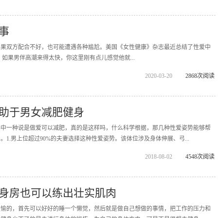
事
如果双方配合不好，也可能遭遇各种尴尬。美国《女性健康》杂志最近总结了性爱中
如果男伴高潮来得太快，你这里刚有点儿感觉他就...
2020-03-20
2868次阅读
助于男女减肥健身
其中一种说是做爱可以减肥，真的是这样吗，什么科学根据，那几种性爱姿势能够帮
1.男上位超过90%的夫妻选择这种性爱姿势。该体位涉及身体伸展、弓...
2018-08-02
4548次阅读
身房也可以练出壮实肌肉
欢愉的，首先可以好好的睡一个懒觉，然后就是做自己想做的事情，把工作的压力和