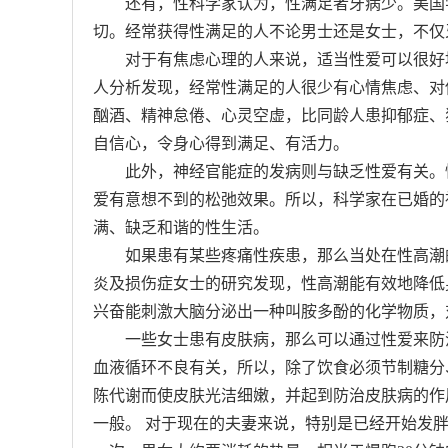
还有，性科学家认为，性满足者牙病少。美国学
切。经常获得性满足的人不论男士还是女士，不仅
对于有焦虑心理的人来说，适当性爱可以很好地缓
人分析发现，经常性满足的人很少有心情焦虑、对
酗酒、精神怠倦、心灵空虚，比同龄人患抑郁症、狂
自信心，令身心得到满足、有活力。
此外，神经官能症的发病则与缺乏性爱有关。性
爱有意想不到的松弛效果。所以，科学家在已婚的
满、缺乏和谐的性生活。
如果患有某些疼痛性疾患，那么当处在性高潮的
炎及损伤症女士的研究发现，性高潮能有效地降低
兴奋能刺激大脑分泌出一种叫胺多酚的化学物质，
一些女士患有皮肤病，那么可以通过性爱来防治
血液循环不良有关，所以，除了饮食必须节制糖分
陈代谢而使皮肤光洁细嫩，并起到防治皮肤病的作
一般。 对于现在的夫妻来说，特别是已经开始发