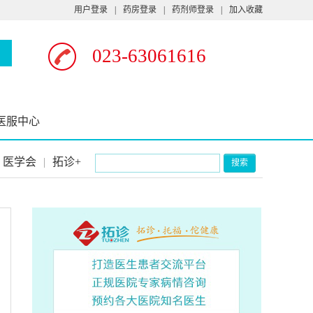
用户登录
|
药房登录
|
药剂师登录
|
加入收藏
023-63061616
医服中心
医学会
|
拓诊+
搜索