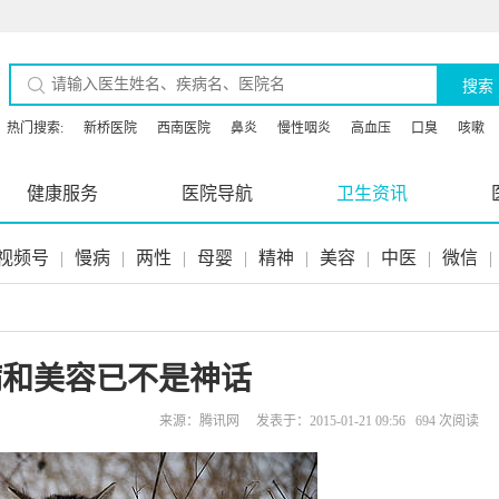
搜索
热门搜索:
新桥医院
西南医院
鼻炎
慢性咽炎
高血压
口臭
咳嗽
健康服务
医院导航
卫生资讯
视频号
|
慢病
|
两性
|
母婴
|
精神
|
美容
|
中医
|
微信
|
病和美容已不是神话
来源：腾讯网 发表于：2015-01-21 09:56 694 次阅读