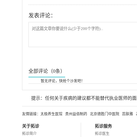
发表评论：
全部评论（0条）
暂无评论，快抢个沙发吧！
提示：任何关于疾病的建议都不能替代执业医师的面
友情链接：
太极养生医馆
贵州益佰制药
北京德胜门中医院
蕊肤雅
关于拓诊
拓诊服务
拓诊简介
拓诊医生