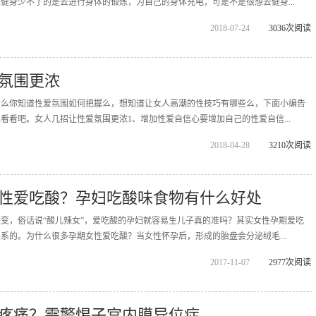
健身少不了的是去进行身体的锻炼，为自己的身体充电，可是不是很想去健身...
2018-07-24
3036次阅读
氛围更浓
那么你知道性爱氛围如何把握么，想知道让女人高潮的性技巧有哪些么，下面小编告
看看吧。女人几招让性爱氛围更浓1、增加性爱自信心要增加自己的性爱自信...
2018-04-28
3210次阅读
性爱吃酸？孕妇吃酸味食物有什么好处
变，俗话说“酸儿辣女”，爱吃酸的孕妇就容易生儿子真的准吗？其实女性孕期爱吃
系的。为什么很多孕期女性爱吃酸？当女性怀孕后，形成的胎盘会分泌绒毛...
2017-11-07
2977次阅读
疼痛？需警惕子宫内膜异位症