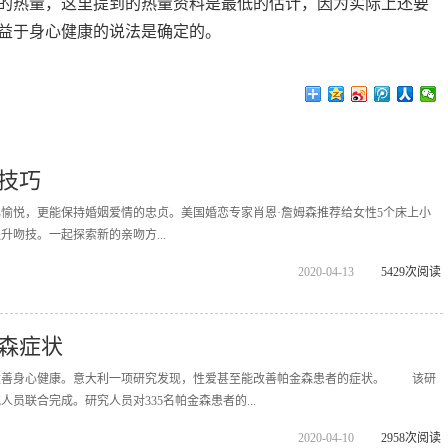
钟的热量，这里提到的热量资料是最低的估计，因为实际上还要
益于身心健康的说法是确定的。
技巧
愉悦，更能保持婚姻爱情的忠贞。美国婚恋专家肖恩·詹姆森推荐给女性5个床上小
吻技。一起探索新的亲吻方...
2020-04-13
5429次阅读
森症状
改善身心健康。意大利一项研究发现，性爱甚至能改善帕金森患者的症状。 该研
员联合完成。研究人员对335名帕金森患者的...
2020-04-10
2958次阅读