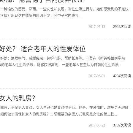
来一种愉悦的感受，然而，一些女性却发现，当性生活进行时，她们感受到的不是快
疼痛？出现这样情况的原因不少，其中子宫内膜异...
2017-07-13
2964次阅读
好处？ 适合老年人的性爱体位
种好处：焕发朝气、减缓痴呆、保护心脏、帮助长寿等。刊登在《新英格兰医学杂
4的老年人性生活活跃，能够获得高潮，一些老年人甚至认为目前的性生活质...
2017-06-01
4294次阅读
女人的乳房？
性器官，不仅男人喜欢，女人自己也是喜欢得不行。但是，在激情时，难免会无瑕顾
何做才能保护女人的乳房呢？1. 忌粗暴的亲密方式乳房是女性的第二性...
2017-05-22
3769次阅读