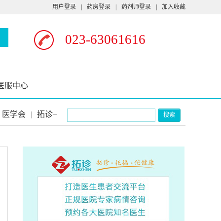
用户登录
|
药房登录
|
药剂师登录
|
加入收藏
023-63061616
医服中心
医学会
|
拓诊+
搜索