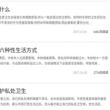
什么
注意卫生会容易引发细菌感染,所以一般还是比较注意的。但同时手部的卫生却往往
不清洁的手与性器官接触,同样会导致细菌感染,因此做爱前,要充分对...
2017-12-01
4463次阅读
六种性生活方式
诱因，中老年人尤其要警惕。年龄相差悬殊。男女间年龄相差过大，年龄较大一方容
经兴奋，令血管收缩和血压上升，在极端情况下血管甚至会破裂，导致性猝...
2017-10-26
2754次阅读
护私处卫生
性爱之后，自已的私处堆积细菌不清洁，会对自身造成影响。毕竟性爱是两者的器官
为足奇。那么伴侣们性生活过后，怎么做才能让自已的私处卫生呢。性生活后...