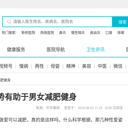
搜索
热门搜索:
新桥医院
西南医院
鼻炎
慢性咽炎
高血压
口臭
咳嗽
健康服务
医院导航
卫生资讯
视频号
|
慢病
|
两性
|
母婴
|
精神
|
美容
|
中医
|
微信
|
减肥健身
势有助于男女减肥健身
来源：中华康网 发表于：2018-08-02 11:29 4538 次阅读
做爱可以减肥，真的是这样吗，什么科学根据，那几种性爱姿