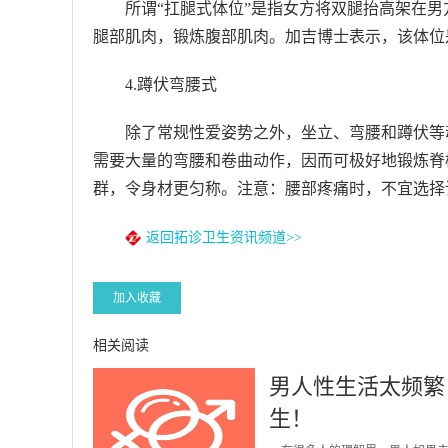
所谓“扛腿式体位”是指女方将双腿抬高架在
腿部肌肉，锻炼腹部肌肉。加吉博士表示，该体位
4.蹲伏弯腰式
除了常规性爱姿势之外，坐立、弯腰和蹲伏等
需要大量的弯腰和卷曲动作，因而可极好地锻炼脊
群，令身材更匀称。注意：腰部疼痛时，不宜选择
返回拓诊卫生资讯频道>>
加入收藏
相关阅读
男人性生活太频繁
生！