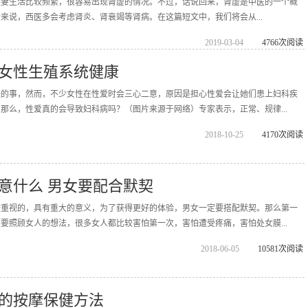
妻生活比较频繁，很容易出现肾虚的情况。不过，话说回来，肾虚是中医的一个概
来说，西医多会考虑肾炎、肾衰竭等肾病。在这篇短文中，我们将会从...
2019-03-04
4766次阅读
女性生殖系统健康
快的事，然而，不少女性在性爱时会三心二意，原因是担心性爱会让她们患上妇科疾
那么，性爱真的会导致妇科病吗？（图片来源于网络）专家表示，正常、规律...
2018-10-25
4170次阅读
意什么 男女要配合默契
较重视的，具有重大的意义，为了获得更好的体验，男女一定要搭配默契。那么第一
要照顾女人的想法，很多女人都比较害怕第一次，害怕遭受疼痛，害怕处女膜...
2018-06-05
10581次阅读
的按摩保健方法