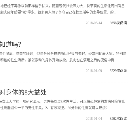
之地已经不再像以前那样信手拈来。随着现代社会压力大，快节奏的生活让周围瞬息
起实际年龄要“老”得多。很多男人为了争夺自己在性生活中的主导位置，纷...
2018-05-14
3658次阅读
知道吗？
有个深沉、甜美的睡眠，但是各种各样的原因导致的失眠，经常困扰着大家。特别是
和谐的性生活后，紧张激动的身体开始放松，肌肉也在满足之后的疲倦中得...
2018-01-09
3229次阅读
对身体的8大益处
特女王大学的一项研究显示，男性每周过3次性生活，可以将心脏病的发病风险降低
爱能减少一半的男性中风。2、有效减肥。30分钟的性爱就可以燃烧2...
2018-01-04
3562次阅读