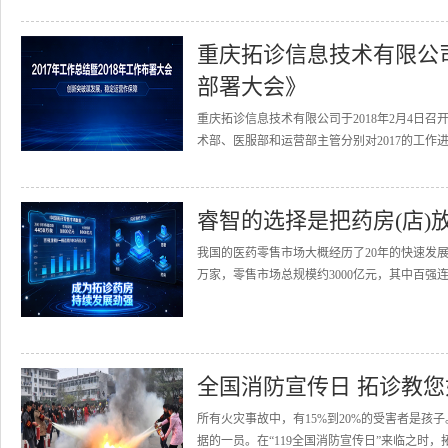
重庆拓诊信息技术有限公司召
部署大会》
重庆拓诊信息技术有限公司于2018年2月4日召
术部、医服部和运营部主管分别对2017的工作进
睿智的选择是把药房(店)
我国的医药零售市场大概经历了20年的快速发展
万家，零售市场总规模约3000亿元，其中百强连
全国消防宣传日 拓诊教
所有火灾事故中，有15%到20%的受害者是
据的一员。在“119全国消防宣传日”来临之时，