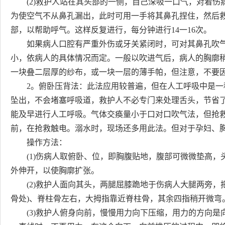
(2)救护人站在其头部的一侧，自己深吸一口气，对着伤病
为使空气不从鼻孔漏出，此时可用一手将其鼻孔捏住，然后
部，以帮助呼气。这样反复进行，每分钟进行14一16次。
如果病人口腔有严重外伤或牙关紧闭时，可对其鼻孔吹气(
小，依病人的具体情况而定。一般以吹进气后，病人的胸廓
一块叠二层厚的纱布，或一块一层的薄手帕，但注意，不要
2。俯卧压背法：此法应用较普遍，但在人工呼吸中是一
坠出，不会堵塞呼吸道，救护人不必专门来处理舌头，节省了
能及早进行人工呼吸。气体交痪量小于口对口吹气法，但抢
前，在抢救触电。溺水时，现场还多用此法。但对于孕妇、
操作方法：
(1)伤病人取俯卧、位，即胸腹贴地，腹部可微微垫高，
外伸开，以使胸廓扩张。
(2)救护人面向其头，两腿屈膝跪地于伤病人大腿两旁，
骨处)、脊柱骨左右，大拇指靠近脊柱骨，其余四指稍开微弯
(3)救护人俯身向前，慢慢用力向下压缩，用力的方向是