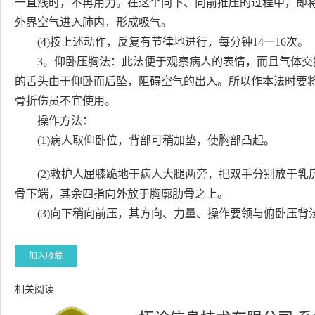
一直线时，不再用力。在这个向下、向前推压的过程中，即
外界空气进入肺内，形成吸气。
(4)按上述动作，反复有节律地进行，每分钟14一16次。
3。仰卧压胸法：此法便于观察病人的表情，而且气体交
的舌头由于仰卧而后坠，阻碍空气的出入。所以作本法时要
骨折伤员不宜使用。
操作方法：
(1)病人取仰卧位，背部可稍加垫，使胸部凸起。
(2)救护人屈膝跪地于病人大腿两旁，把双手分别放于乳
骨下端，其余四指向外放于胸廓肋骨之上。
(3)向下稍向前压，其方向、力量、操作要领与俯卧压背
加入收藏
相关阅读