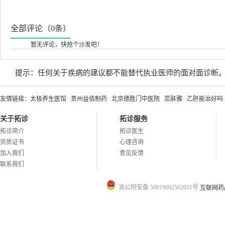
全部评论（0条）
暂无评论，快抢个沙发吧！
提示：任何关于疾病的建议都不能替代执业医师的面对面诊断
友情链接：
太极养生医馆
贵州益佰制药
北京德胜门中医院
蕊肤雅
乙肝能治好吗
关于拓诊
拓诊服务
拓诊简介
拓诊医生
资质证书
心理咨询
加入我们
意见反馈
联系我们
渝公网安备 50019002502031号
互联网药品