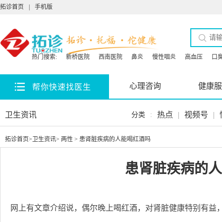
拓诊首页
|
手机版
热门搜索:
新桥医院
西南医院
鼻炎
慢性咽炎
高血压
口
心理咨询
健康服
帮你快速找医生
卫生资讯
热点
|
视频号
|
分类
:
拓诊首页
>
卫生资讯
>
两性
> 患肾脏疾病的人能喝红酒吗
患肾脏疾病的人
网上有文章介绍说，偶尔晚上喝红酒，对肾脏健康特别有益