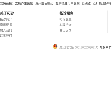
友情链接：
太极养生医馆
贵州益佰制药
北京德胜门中医院
蕊肤雅
乙肝能治好吗
关于拓诊
拓诊服务
拓诊简介
拓诊医生
资质证书
心理咨询
加入我们
意见反馈
联系我们
渝公网安备 50019002502031号
互联网药品