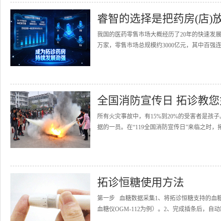
睿智的选择是把药房(店)
我国的医药零售市场大概经历了20年的快速发展
万家，零售市场总规模约3000亿元，其中百强连
全国消防宣传日 拓诊教
所有火灾事故中，有15%到20%的受害者是
据的一员。在“119全国消防宣传日”来临之时，
拓诊恒糖使用方法
第一步 血糖数据采集1、将拓诊恒糖支持的血
血糖仪OGM-112为例）。2、完成插条后，自动