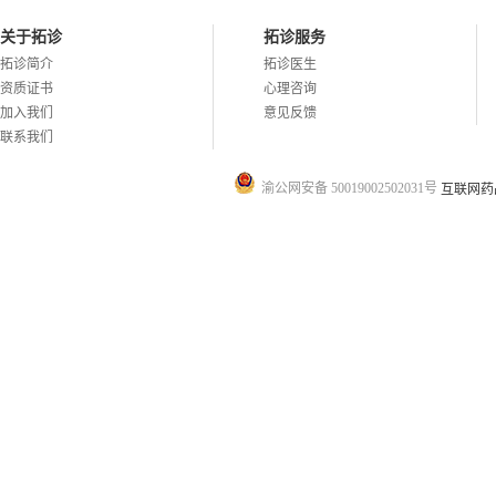
关于拓诊
拓诊服务
拓诊简介
拓诊医生
资质证书
心理咨询
加入我们
意见反馈
联系我们
渝公网安备 50019002502031号
互联网药品