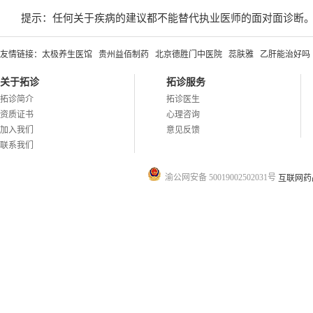
提示：任何关于疾病的建议都不能替代执业医师的面对面诊断
友情链接：
太极养生医馆
贵州益佰制药
北京德胜门中医院
蕊肤雅
乙肝能治好吗
关于拓诊
拓诊服务
拓诊简介
拓诊医生
资质证书
心理咨询
加入我们
意见反馈
联系我们
渝公网安备 50019002502031号
互联网药品