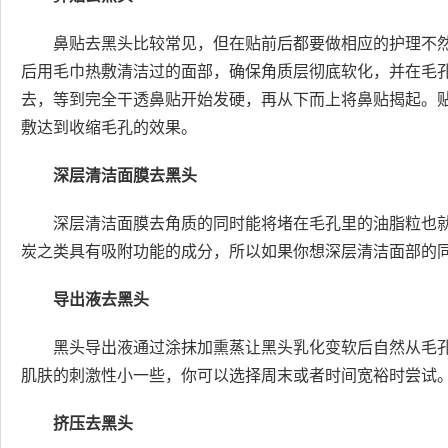
鼻贴去黑头比较常见，但在贴前后都要做相应的护理不
后用毛巾热敷清洁过的面部，确保角质层彻底软化，并在毛
去，等到完全干透鼻贴开始发硬，再从下而上将鼻贴揭起。
敷达到收缩毛孔的效果。
深层清洁面膜去黑头
深层清洁面膜去角质的同时能将堵在毛孔里的油脂粒也
炭之类具有吸附功能的成分，所以如果你想深层清洁面部的
导出液去黑头
黑头导出液通过涂抹加熏蒸让黑头乳化变软后自然从毛
肌肤的刺激性小一些，你可以选择周末或者时间宽裕时尝试
挤压去黑头