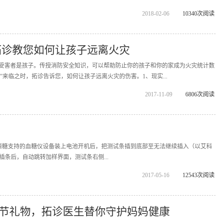
2018-02-06
10340次阅读
拓诊教您如何让孩子远离火灾
%的受害者是孩子。传授消防安全知识，可以帮助防止你的孩子和你的家成为火灾统计数
日”来临之时，拓诊告诉您，如何让孩子远离火灾的伤害。1、现实...
2017-11-09
6806次阅读
恒糖支持的血糖仪设备装上电池开机后，把测试条插到底部至无法继续插入（以艾科
成插条后，自动跳转加样界面，测试条右侧...
2017-05-16
12543次阅读
节礼物，拓诊医生替你守护妈妈健康