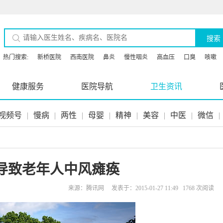
搜索
热门搜索:
新桥医院
西南医院
鼻炎
慢性咽炎
高血压
口臭
咳嗽
健康服务
医院导航
卫生资讯
视频号
|
慢病
|
两性
|
母婴
|
精神
|
美容
|
中医
|
微信
|
导致老年人中风瘫痪
来源：腾讯网 发表于：2015-01-27 11:49 1768 次阅读