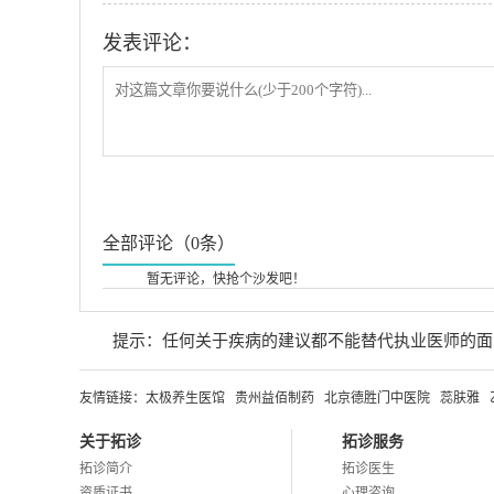
发表评论：
全部评论（0条）
暂无评论，快抢个沙发吧！
提示：任何关于疾病的建议都不能替代执业医师的面
友情链接：
太极养生医馆
贵州益佰制药
北京德胜门中医院
蕊肤雅
关于拓诊
拓诊服务
拓诊简介
拓诊医生
资质证书
心理咨询