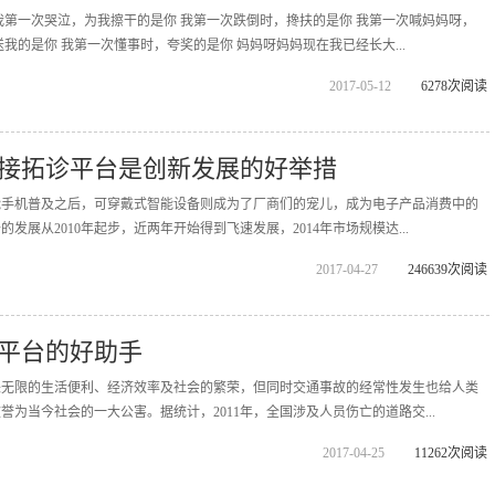
我第一次哭泣，为我擦干的是你 我第一次跌倒时，搀扶的是你 我第一次喊妈妈呀，
我的是你 我第一次懂事时，夸奖的是你 妈妈呀妈妈现在我已经长大...
2017-05-12
6278次阅读
接拓诊平台是创新发展的好举措
能手机普及之后，可穿戴式智能设备则成为了厂商们的宠儿，成为电子产品消费中的
发展从2010年起步，近两年开始得到飞速发展，2014年市场规模达...
2017-04-27
246639次阅读
平台的好助手
来无限的生活便利、经济效率及社会的繁荣，但同时交通事故的经常性发生也给人类
为当今社会的一大公害。据统计，2011年，全国涉及人员伤亡的道路交...
2017-04-25
11262次阅读