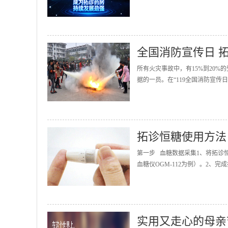
全国消防宣传日 
所有火灾事故中，有15%到20
据的一员。在“119全国消防宣传
拓诊恒糖使用方法
第一步 血糖数据采集1、将拓诊
血糖仪OGM-112为例）。2、完
实用又走心的母亲