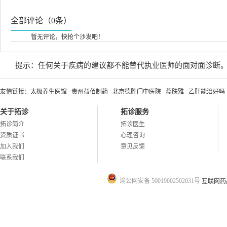
全部评论（0条）
暂无评论，快抢个沙发吧！
提示：任何关于疾病的建议都不能替代执业医师的面对面诊断
友情链接：
太极养生医馆
贵州益佰制药
北京德胜门中医院
蕊肤雅
乙肝能治好吗
关于拓诊
拓诊服务
拓诊简介
拓诊医生
资质证书
心理咨询
加入我们
意见反馈
联系我们
渝公网安备 50019002502031号
互联网药品