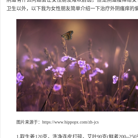
卫生以外，以下我为女性朋友简单介绍一下治疗外阴瘙痒的偏
图片来源于：
https://www.hippopx.com/zh-jcs
1.取生姜120克，洗净连皮打碎，艾叶90克(鲜者200--