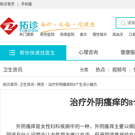
拓诊首页
|
手机版
热门搜索:
新桥医院
西南医院
鼻炎
慢性咽炎
高血压
口
心理咨询
健康服
帮你快速找医生
卫生资讯
热点
|
视频号
|
分类
:
拓诊首页
>
卫生资讯
>
两性
> 治疗外阴瘙痒的8个生活小偏方
治疗外阴瘙痒的8
外阴瘙痒是女性妇科疾病中的一种，外阴瘙痒主要以细
阴道有什么问题会让女性朋友难以启齿，但是阴道瘙痒给女