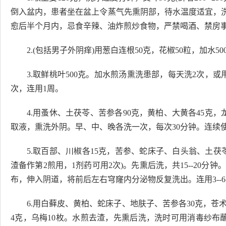
倒入盆内，患者坐在盆上令蒸气先熏阴部，待水温度适宜，洗10
愈后半个月内，忌食辛辣、油炸煎炒食物，严禁喝酒、禁房
2.(包括男子外阴痒)用葱白连根50克，花椒50粒，加水
3.取鲜桃叶500克。加水煎汤熏洗患部，每天洗2次，
次，连用1周。
4.用蚤休、土茯苓、苦参各90克，黄柏、大黄各45克，
取液，熏洗外阴。早、中、晚各洗一次，每次30分钟。连续使
5.取百部、川椒各15克，苦参、蛇床子、白头翁、土茯苓各
渣备作第2煎用，1剂药可用2次)。先熏后洗，共15--20
布，伸入阴道，将前后左右穹窿内分泌物反复洗出。连用3--6
6.用白藓皮、黄柏、蛇床子、地肤子、苦参各30克，苍
4克，乌梅10枚。水煎去渣，先熏后洗，洗时可用消毒纱布