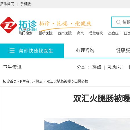
拓诊首页
|
手机版
热门搜索:
新桥医院
西南医院
鼻炎
慢性咽炎
高血压
口
心理咨询
健康服
帮你快速找医生
卫生资讯
热点
|
视频号
|
分类
:
拓诊首页
>
卫生资讯
>
热点
> 双汇火腿肠被曝吃出黑心棉
双汇火腿肠被曝