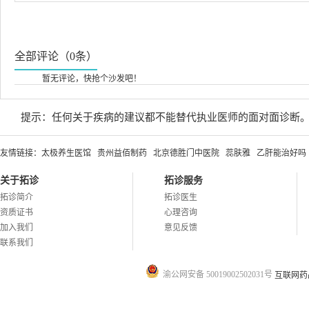
全部评论（0条）
暂无评论，快抢个沙发吧！
提示：任何关于疾病的建议都不能替代执业医师的面对面诊断
友情链接：
太极养生医馆
贵州益佰制药
北京德胜门中医院
蕊肤雅
乙肝能治好吗
关于拓诊
拓诊服务
拓诊简介
拓诊医生
资质证书
心理咨询
加入我们
意见反馈
联系我们
渝公网安备 50019002502031号
互联网药品