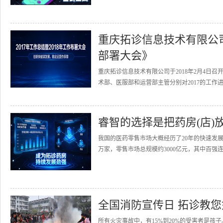
重庆拓诊信息技术有限公司召
部署大会》
重庆拓诊信息技术有限公司于2018年2月4日召
术部、医服部和运营部主管分别对2017的工作进
睿智的选择是把药房(店)
我国的医药零售市场大概经历了20年的快速发展
万家，零售市场总规模约3000亿元，其中百强连
全国消防宣传日 拓诊教
所有火灾事故中，有15%到20%的受害者是