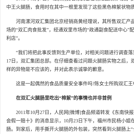
中王火腿肠，食用时在其中一根里发现了这些黑色棉絮状物
河南漯河双汇集团北京经销商黄经理说，其所售双汇产
场的“双汇肉食批发”，经通双里市场的“政通副食配送中心”
利店”。
“我们将把此事反馈到生产单位，对相关问题进行调查落实
17日，双汇集团总部。在仔细查看过问题火腿肠实物之后，
样的异物是不应该的，并对此表示诚挚的歉意。
这是一起偶然的食品质量安全事件吗?陈女士所购双汇王
在双汇火腿肠里吃出“棉絮”的事情也并非首例
2011年10月27日，人民网[微博]食品频道转发《东南
会假一赔十》的消息显示，10月23日下午，福州市民杨小姐在
肠。到家后，用手撕开火腿肠的外包装，突然看到火腿肠上“