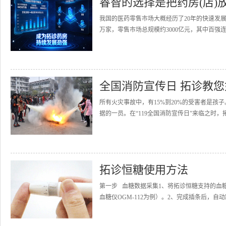
睿智的选择是把药房(店)
我国的医药零售市场大概经历了20年的快速发展
万家，零售市场总规模约3000亿元，其中百强连
全国消防宣传日 拓诊教
所有火灾事故中，有15%到20%的受害者是
据的一员。在“119全国消防宣传日”来临之时，
拓诊恒糖使用方法
第一步 血糖数据采集1、将拓诊恒糖支持的血
血糖仪OGM-112为例）。2、完成插条后，自动