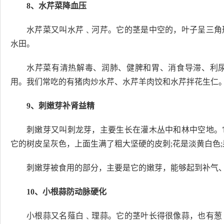
8、水芹菜降血压
水芹菜又叫水芹﹑河芹。它的茎是中空的，叶子呈三角
水田。
水芹菜有清热解毒、润肺、健脾和胃、消食导滞、利
用。我们常吃的有猪肉炒水芹、水芹羊肉饺和水芹拌花生仁
9、刺嫩芽补肾益精
刺嫩芽又叫刺龙芽，主要生长在灌木丛中和林中空地。
它的树皮呈灰色，上面生满了粗大坚硬的皮刺;花是淡黄白色
刺嫩芽被食用的部分，主要是它的嫩芽，能够起到补气
10、小根蒜防动脉硬化
小根蒜又名薤白﹑理蒜。它的茎叶长得很像蒜，也有葱