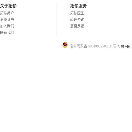
关于拓诊
拓诊服务
拓诊简介
拓诊医生
资质证书
心理咨询
加入我们
意见反馈
联系我们
渝公网安备 50019002502031号
互联网药品