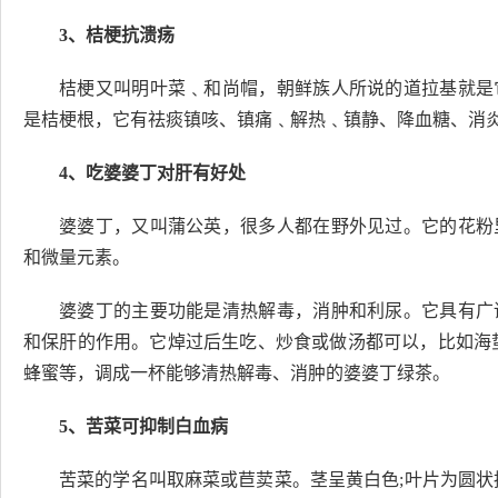
3、桔梗抗溃疡
桔梗又叫明叶菜﹑和尚帽，朝鲜族人所说的道拉基就是
是桔梗根，它有祛痰镇咳、镇痛﹑解热﹑镇静、降血糖、消
4、吃婆婆丁对肝有好处
婆婆丁，又叫蒲公英，很多人都在野外见过。它的花粉
和微量元素。
婆婆丁的主要功能是清热解毒，消肿和利尿。它具有广
和保肝的作用。它焯过后生吃、炒食或做汤都可以，比如海
蜂蜜等，调成一杯能够清热解毒、消肿的婆婆丁绿茶。
5、苦菜可抑制白血病
苦菜的学名叫取麻菜或苣荬菜。茎呈黄白色;叶片为圆状