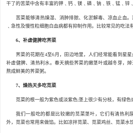
干了的苦菜中含有丰富的钾﹑钙﹑镁﹑磷﹑钠﹑铁﹑锰﹑锌
苦菜能够清热燥湿、消肿排脓、化淤解毒、凉血止血。
﹑急性及慢性粒细胞白血病都有抑制作用。比较常见的吃法
6、补虚健脾吃荠菜
荠菜的花期在4至6月，田边地里，人们经常能看到星
补虚健脾、清热利水。春天摘些荠菜的嫩茎叶或越冬芽，焯
熬成鲜美的荠菜粥。
7、燥热天多吃苋菜
苋菜的根一般为紫色或淡紫色;茎上很少有分枝，有绿色
我们一般吃的都是比较嫩的苋菜茎叶，它们有清热利
外，苋菜也常用来做馅。比如凉拌苋菜、苋菜鸡丝、苋菜水