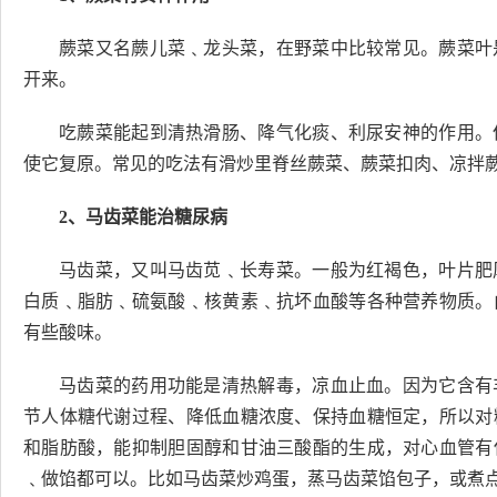
蕨菜又名蕨儿菜﹑龙头菜，在野菜中比较常见。蕨菜叶
开来。
吃蕨菜能起到清热滑肠、降气化痰、利尿安神的作用。
使它复原。常见的吃法有滑炒里脊丝蕨菜、蕨菜扣肉、凉拌
2、马齿菜能治糖尿病
马齿菜，又叫马齿苋﹑长寿菜。一般为红褐色，叶片肥
白质﹑脂肪﹑硫氨酸﹑核黄素﹑抗坏血酸等各种营养物质。
有些酸味。
马齿菜的药用功能是清热解毒，凉血止血。因为它含有
节人体糖代谢过程、降低血糖浓度、保持血糖恒定，所以对
和脂肪酸，能抑制胆固醇和甘油三酸酯的生成，对心血管有
﹑做馅都可以。比如马齿菜炒鸡蛋，蒸马齿菜馅包子，或煮