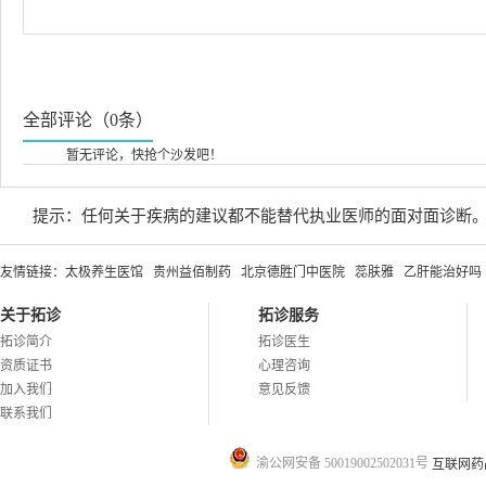
全部评论（0条）
暂无评论，快抢个沙发吧！
提示：任何关于疾病的建议都不能替代执业医师的面对面诊断
友情链接：
太极养生医馆
贵州益佰制药
北京德胜门中医院
蕊肤雅
乙肝能治好吗
关于拓诊
拓诊服务
拓诊简介
拓诊医生
资质证书
心理咨询
加入我们
意见反馈
联系我们
渝公网安备 50019002502031号
互联网药品