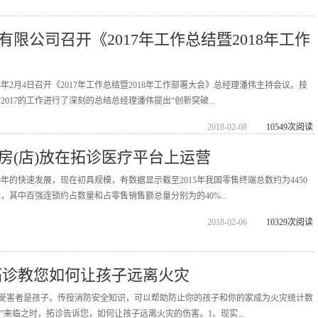
限公司召开《2017年工作总结暨2018年工作
8年2月4日召开《2017年工作总结暨2018年工作部署大会》总经理潘伟主持会议。技
017的工作进行了深刻的总结总经理潘伟提出“创新突破...
2018-02-08
10549次阅读
房(店)放在拓诊医疗平台上运营
年的快速发展，现在初具规模，有数据显示截至2015年我国零售终端总数约为4450
元，其中百强连锁约占数量和占零售销售额总量分别为的40%...
2018-02-06
10329次阅读
拓诊教您如何让孩子远离火灾
%的受害者是孩子。传授消防安全知识，可以帮助防止你的孩子和你的家成为火灾统计数
日”来临之时，拓诊告诉您，如何让孩子远离火灾的伤害。1、现实...