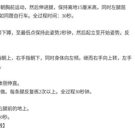
胸前运动，然后伸进腿，保持离地15厘米高，同时左腿屈
如同蹬自行车。全过程时间：30秒。
下蹲，至最低点保持此姿势2秒钟，然后起立至开始姿势。反
朝上，右手指朝下，同时身体向左倾。继而右手向上转，左手
。
体侧伸直。
做。每条腿反复练2次以上。全过程30秒钟。
右腿前的地上。
0秒。
线】
。