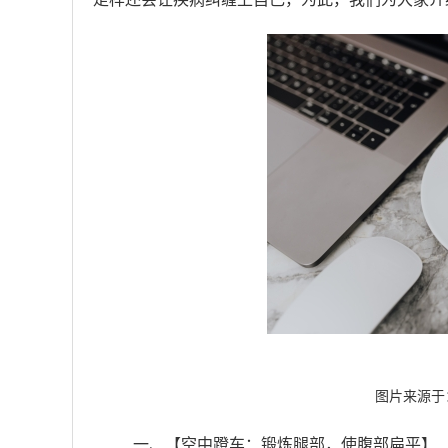
图片来源于
一、【空中蹬车：锻炼腿部，使腹部扁平】