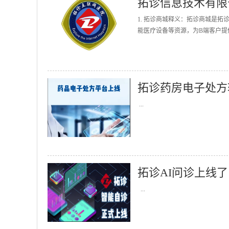
拓诊信息技术有限
1. 拓诊商城释义：拓诊商城是
能医疗设备等资源，为B端客户提
拓诊药房电子处方
...
拓诊AI问诊上线了
...