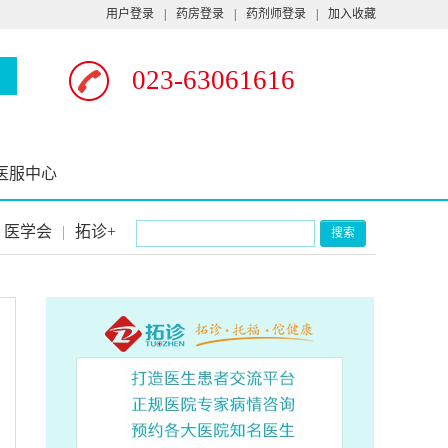
用户登录
|
药房登录
|
药剂师登录
|
加入收藏
023-63061616
医服中心
医学会
|
拓诊+
搜索