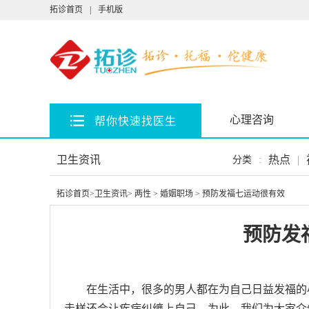
拓诊首页
|
手机版
心理咨询
帮你快速找医生
卫生资讯
热点
|
分类
:
拓诊首页
>
卫生资讯
>
两性
>
婚姻职场
> 预防发福七运动很有效
预防发
在生活中，很多的男人都在为自己日益发福的
走样还会让疾病纠缠上自己，为此，我们为大家介