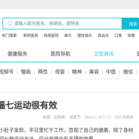
搜索
热门搜索:
新桥医院
西南医院
鼻炎
慢性咽炎
高血压
口臭
咳嗽
健康服务
医院导航
卫生资讯
视频号
|
慢病
|
两性
|
母婴
|
精神
|
美容
|
中医
|
微信
|
福七运动很有效
来源：互联网 发表于：2014-11-18 17:57 1595 次阅读
小肚子发愁，平日里忙于工作，忽视了自己的健康，除了身材
绍七种运动方法，应对发福会有不错的效果。