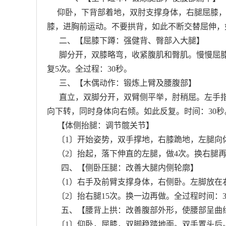
仰卧，下背部着地，双肘支撑身体，右腿屈膝，朝
膝，进胸前运动。不要拱背，如此不断交替屈伸，
二、【屈膝下蹲：强健背、臀部入大腿】
脚分开，双膝略弯，收紧腹肌和臀肌。慢慢屈膝
复5次。全过程：30秒。
三、【木偶动作：锻炼上臂及腰腹部】
直立，双脚分开，双臂侧平举，肘稍屈。左手指
向下转，同时身体向右倾。如此反复。时间：30秒
【体侧抬腿：调节髋关节】
〔1〕开始姿势，双手撑地，右膝跪地，左腿向
（2〕抬起，落下伸直的左腿，做4次。换右腿再
四、【侧卧压腿：改善大腿内侧轮廓】
（1）右手及前臂支撑身体，右侧卧。左脚放在
〔2〕抬右腿15次。换一边再做。全过程时间：3
五、【腰背上拱：改善腹部外形，使腰部呈曲
〔1〕仰卧，屈膝，双脚稳踏地面。双手置头后