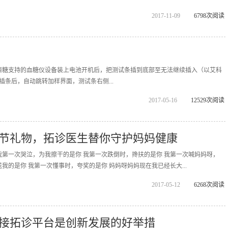
2017-11-09
6798次阅读
恒糖支持的血糖仪设备装上电池开机后，把测试条插到底部至无法继续插入（以艾科
成插条后，自动跳转加样界面，测试条右侧...
2017-05-16
12529次阅读
节礼物，拓诊医生替你守护妈妈健康
我第一次哭泣，为我擦干的是你 我第一次跌倒时，搀扶的是你 我第一次喊妈妈呀，
我的是你 我第一次懂事时，夸奖的是你 妈妈呀妈妈现在我已经长大...
2017-05-12
6268次阅读
接拓诊平台是创新发展的好举措