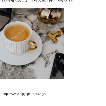
：
https://www.hippopx.com/zh-jcs