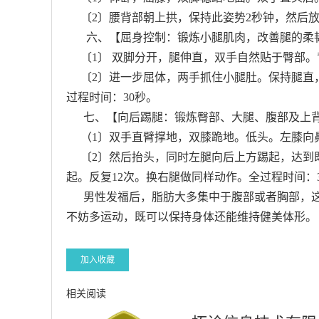
〔2〕腰背部朝上拱，保持此姿势2秒钟，然后放平
六、【屈身控制：锻炼小腿肌肉，改善腿的柔
〔1〕 双脚分开，腿伸直，双手自然贴于臀部。
〔2〕进一步屈体，两手抓住小腿肚。保持腿直，
过程时间：30秒。
七、【向后踢腿：锻炼臀部、大腿、腹部及上
（1〕双手直臂撑地，双膝跪地。低头。左膝向
〔2〕然后抬头，同时左腿向后上方踢起，达到
起。反复12次。换右腿做同样动作。全过程时间：
男性发福后，脂肪大多集中于腹部或者胸部，这
不妨多运动，既可以保持身体还能维持健美体形。
加入收藏
相关阅读