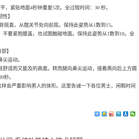
，紧贴地面4秒钟重复5次。全过程时间：30 秒。
韧性】
背挺直，从髋关节处向前屈。保持此姿势从1数到15。
不要紧抱膝盖，也试图触碰地面。保持此姿势从1数到10。全
背部】
鼻尖运动。
既舒适而又能及的高度。转而腿向鼻尖运动，接着再向后上方踢
30秒。
样会严重影响男人的体形。这里告诫一下各位男士，闲暇时间