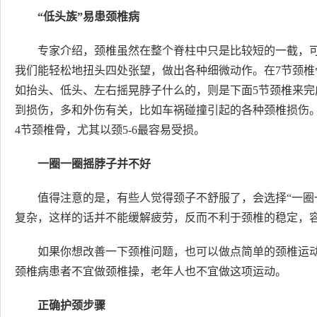
“低头族”易患
颈椎病
专家介绍，颈椎虽然在整个脊柱中只是比较短的一截，
我们能轻松地扭头四处张望，做出各种细微动作。在7节颈
如抬头、低头、左右摇晃脖子什么的，则是下面5节颈椎来完成
到损伤，多和外伤有关，比如车祸碰撞引起的各种颈椎损伤。
4节颈椎骨，尤其以颈5-6最容易受损。
一圈一圈摇脖子并不好
值得注意的是，有些人觉得颈子不舒服了，会选择“一圈
复杂，这样的话并不能缓解疲劳，反而不利于颈椎的稳定，
如果你想改善一下颈椎问题，也可以做点简单的颈椎运
颈椎病患者不宜做颈椎操，老年人也不宜做这项运动。
正确护颈步骤