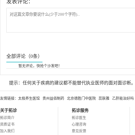
发表评论：
全部评论（0条）
暂无评论，快抢个沙发吧！
提示：任何关于疾病的建议都不能替代执业医师的面对面诊断
友情链接：
太极养生医馆
贵州益佰制药
北京德胜门中医院
蕊肤雅
乙肝能治好吗
关于拓诊
拓诊服务
拓诊简介
拓诊医生
资质证书
心理咨询
加入我们
意见反馈