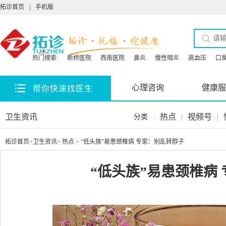
拓诊首页
|
手机版
热门搜索:
新桥医院
西南医院
鼻炎
慢性咽炎
高血压
口
心理咨询
健康服
帮你快速找医生
卫生资讯
热点
|
视频号
|
分类
:
拓诊首页
>
卫生资讯
>
热点
> “低头族”易患颈椎病 专家：别乱转脖子
“低头族”易患颈椎病