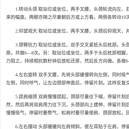
1.转动头颈 取站位或坐位，两手叉腰，头颈轮流向左
来的幅度。两眼亦随之尽量朝后方或上方看。两侧各转动10
2.仰望观天 取站位或坐位，两手叉腰，头颈后仰观天，
3.颈臂抗力 取站位或坐位，双手交叉紧抵头后枕部。
原。共做6—8次。另：取站位或坐位，两手于头后枕部相握
力阻之，持续相抗数秒钟后放松还原，然后反方向做。各做6
4.左右旋转 双手叉腰，先将头部缓慢转向左侧，同时
左侧，同时呼气，让左边颈部伸直后，停留片刻。这样反复交
5.提肩缩颈 双肩慢慢提起，颈部尽量往下缩，停留片
然，然后再将双肩用力往下沉，头颈部向上拔伸，停留片刻
慢慢吸气，停留时要憋气，松肩时要尽量使肩、颈部放松。回
6.左右摆动 头部缓缓向左肩倾斜，使左耳贴于左肩，