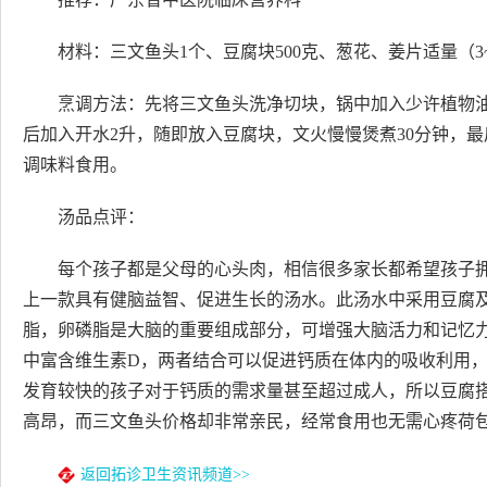
材料：三文鱼头1个、豆腐块500克、葱花、姜片适量（3
烹调方法：先将三文鱼头洗净切块，锅中加入少许植物
后加入开水2升，随即放入豆腐块，文火慢慢煲煮30分钟，
调味料食用。
汤品点评：
每个孩子都是父母的心头肉，相信很多家长都希望孩子
上一款具有健脑益智、促进生长的汤水。此汤水中采用豆腐
脂，卵磷脂是大脑的重要组成部分，可增强大脑活力和记忆
中富含维生素D，两者结合可以促进钙质在体内的吸收利用
发育较快的孩子对于钙质的需求量甚至超过成人，所以豆腐
高昂，而三文鱼头价格却非常亲民，经常食用也无需心疼荷
返回拓诊卫生资讯频道>>