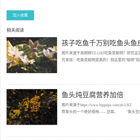
加入收藏
相关阅读
孩子吃鱼千万别吃鱼头鱼
图片来源于高图网TZ-LHZ吃鱼变聪明？研究
究发现：吃鱼变聪明是真的！但这里的“聪明”指
鱼头炖豆腐营养加倍
图片来源于https://www.hippopx.co
荐鱼头的一个绝妙搭档——豆腐。 “鱼头豆腐”