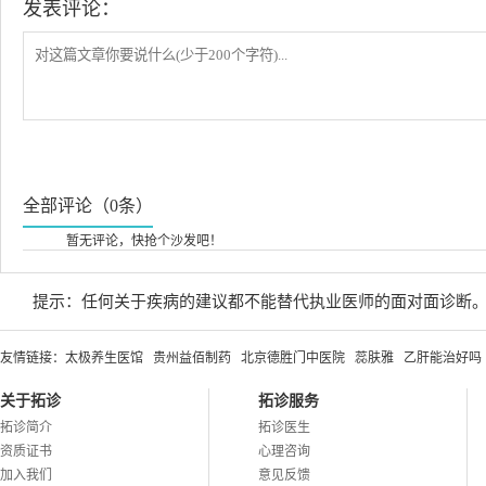
发表评论：
全部评论（0条）
暂无评论，快抢个沙发吧！
提示：任何关于疾病的建议都不能替代执业医师的面对面诊断
友情链接：
太极养生医馆
贵州益佰制药
北京德胜门中医院
蕊肤雅
乙肝能治好吗
关于拓诊
拓诊服务
拓诊简介
拓诊医生
资质证书
心理咨询
加入我们
意见反馈