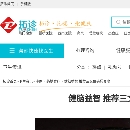
拓诊首页
|
手机版
热门搜索:
新桥医院
西南医院
鼻炎
慢性咽炎
高血压
口
心理咨询
健康服
帮你快速找医生
卫生资讯
热点
|
视频号
|
分类
:
拓诊首页
>
卫生资讯
>
中医
>
药膳食疗
> 健脑益智 推荐三文鱼头煲豆腐
健脑益智 推荐三