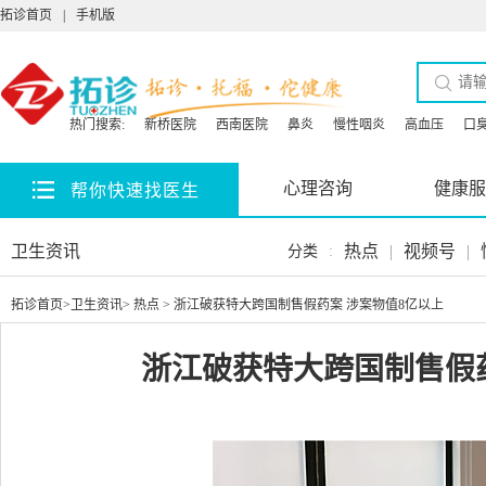
拓诊首页
|
手机版
热门搜索:
新桥医院
西南医院
鼻炎
慢性咽炎
高血压
口
心理咨询
健康服
帮你快速找医生
卫生资讯
热点
|
视频号
|
分类
:
拓诊首页
>
卫生资讯
>
热点
> 浙江破获特大跨国制售假药案 涉案物值8亿以上
浙江破获特大跨国制售假药