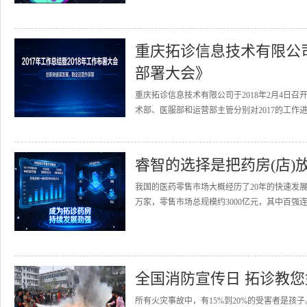
重庆拓诊信息技术有限公司召
部署大会》
重庆拓诊信息技术有限公司于2018年2月4日召
术部、医服部和运营部主管分别对2017的工作进
睿智的选择是把药房(店)
我国的医药零售市场大概经历了20年的快速发展
万家，零售市场总规模约3000亿元，其中百强连
全国消防宣传日 拓诊教
所有火灾事故中，有15%到20%的受害者是