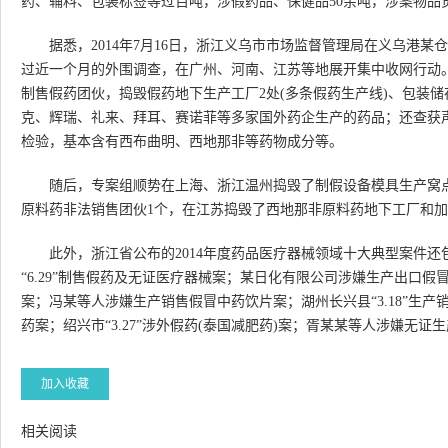
药、辅料、包装标签等过百吨，涉假药品、保健品50余吨，涉案物品
据悉，2014年7月16日，浙江义乌市市场监督管理局在义乌港某
过近一个月的外围调查，在广州、河南、江苏等地展开集中收网行动
制售假药团伙，捣毁假药地下生产工厂2处(多条假药生产线)、包装储
克、辉瑞、礼来、拜耳、赛诺菲等多家国外药企生产的药品；还查获声
检验，基本含有西布曲明、西地那非等药物成分等。
随后，专案组顺势在上海、浙江温州捣毁了制假设备模具生产窝
原料药非法销售团伙1个，在江苏捣毁了西地那非原料药地下工厂和加工
此外，浙江省公布的2014年度药品医疗器械领域十大典型案件还包
“6.29”制售假药及无证医疗器械案；某日化有限公司涉嫌生产出口
案；冯某等人涉嫌生产销售假冒中药饮片案；湖州长兴县“3.18”生产销
药案；绍兴市“3.27”涉外假药(泰国减肥药)案；胥某某等人涉嫌无证
加入收藏
相关阅读