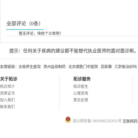
全部评论（0条）
暂无评论，快抢个沙发吧！
提示：任何关于疾病的建议都不能替代执业医师的面对面诊断
友情链接：
太极养生医馆
贵州益佰制药
北京德胜门中医院
蕊肤雅
乙肝能治好吗
关于拓诊
拓诊服务
拓诊简介
拓诊医生
资质证书
心理咨询
加入我们
意见反馈
联系我们
渝公网安备 50019002502031号
互联网药品