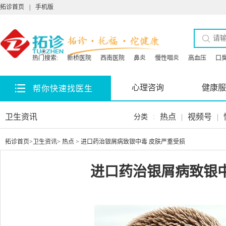
拓诊首页
|
手机版
热门搜索:
新桥医院
西南医院
鼻炎
慢性咽炎
高血压
口
心理咨询
健康服
帮你快速找医生
卫生资讯
热点
|
视频号
|
分类
:
拓诊首页
>
卫生资讯
>
热点
> 进口药治银屑病致银中毒 皮肤严重受损
进口药治银屑病致银中