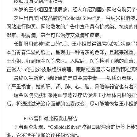
皮肤眼睛受到严重损害
26岁的王小姐因患银屑病，经人介绍到国外网站有购买了一种名叫“C
这种出自美国某品牌的“ColloidalSilver”是一种纳米
网站进行购买。网站散发的广告中宣称具有抗感染、抗炎的
湿疹、银屑病，甚至可以治疗艾滋病和癌症。
长期服用这种“进口药”后，王小姐觉得银屑病的症状似乎
本当青春洋溢的脸上，呈现出一种青灰的色泽，且越来越重
王小姐只好到瑞金医院求医。入院后，医院检测了她的血液
正常人25倍;此外皮肤组织病理、眼睛检查显示有银质颗粒沉
最终医生断定，她所患的是重金属中毒——银质沉着症，
了严重损害，她的肝、肾、肺、心、脑、骨骼等器官也有着
瑞金医院皮肤科采用血浆滤过疗法促进王小姐体内银的排
后，将通过激光治疗面部的色素改变，尽可能地恢复王小姐
FDA曾针对此药发出警告
记者调查发现，“ColloidalSilver”胶银口服溶液的标签
准，它不适于诊断治疗任何疾病”。