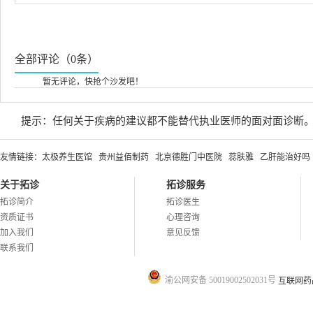
全部评论（0条）
暂无评论，快抢个沙发吧！
提示：任何关于疾病的建议都不能替代执业医师的面对面诊断
友情链接：
太极养生医馆
贵州益佰制药
北京德胜门中医院
蕊肤雅
乙肝能治好吗
关于拓诊
拓诊服务
拓诊简介
拓诊医生
资质证书
心理咨询
加入我们
意见反馈
联系我们
渝公网安备 50019002502031号
互联网药品