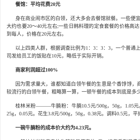
餐馆：平均花费20元
身在商业闹市区的白领，还大多会去餐馆就餐。一些便宜
大约也要20～40元左右;一些日韩料理的定食套餐的价格高
到每人，价格在20元左右。
以上四类人群，根据调查比例为1：3：3：3，一个普通
司发给员工的饭贴在10元，略低于实际开销。
商家利润超过100%
因为需求量大，谁都知道白领午餐的生意是个香饽饽，
较流行的白领午餐，粗略算一算，一顿午餐的成本到底是多
桂林米粉———牛腩粉：牛腩10.5元/500g，50g，1.05元。米
25g，0.05元。花生3.8元/500g，50g，0.38元。调料0.
一碗牛腩粉的成本价大约为4.23元。