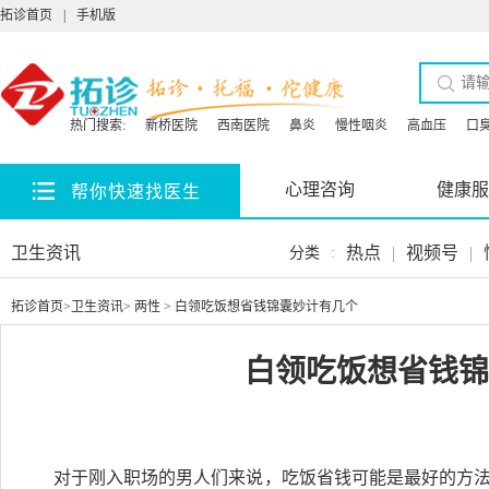
拓诊首页
|
手机版
热门搜索:
新桥医院
西南医院
鼻炎
慢性咽炎
高血压
口
心理咨询
健康服
帮你快速找医生
卫生资讯
热点
|
视频号
|
分类
:
拓诊首页
>
卫生资讯
>
两性
> 白领吃饭想省钱锦囊妙计有几个
白领吃饭想省钱锦
对于刚入
职
场
的
男
人
们来说，吃饭省钱可能是最好的方