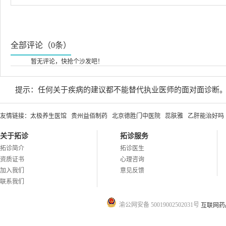
全部评论（0条）
暂无评论，快抢个沙发吧！
提示：任何关于疾病的建议都不能替代执业医师的面对面诊断
友情链接：
太极养生医馆
贵州益佰制药
北京德胜门中医院
蕊肤雅
乙肝能治好吗
关于拓诊
拓诊服务
拓诊简介
拓诊医生
资质证书
心理咨询
加入我们
意见反馈
联系我们
渝公网安备 50019002502031号
互联网药品