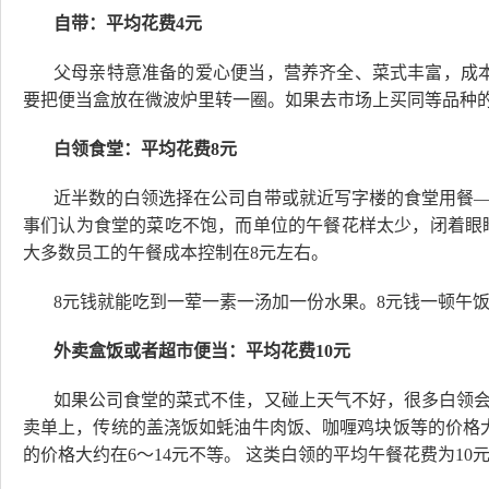
自带：平均花费4元
父母亲特意准备的爱心便当，营养齐全、菜式丰富，成
要把便当盒放在微波炉里转一圈。如果去市场上买同等品种的
白领食堂：平均花费8元
近半数的白领选择在公司自带或就近写字楼的食堂用餐
事们认为食堂的菜吃不饱，而单位的午餐花样太少，闭着眼
大多数员工的午餐成本控制在8元左右。
8元钱就能吃到一荤一素一汤加一份
水
果
。8元钱一顿午
外卖盒饭或者超市便当：平均花费10元
如果公司食堂的菜式不佳，又碰上天气不好，很多白领
卖单上，传统的盖浇饭如蚝油牛肉饭、咖喱鸡块饭等的价格大
的价格大约在6～14元不等。 这类白领的平均午餐花费为10