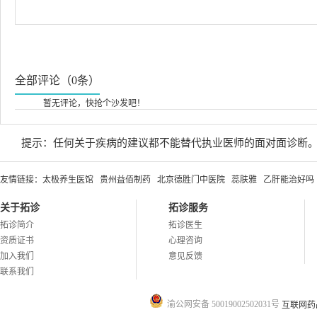
全部评论（0条）
暂无评论，快抢个沙发吧！
提示：任何关于疾病的建议都不能替代执业医师的面对面诊断
友情链接：
太极养生医馆
贵州益佰制药
北京德胜门中医院
蕊肤雅
乙肝能治好吗
关于拓诊
拓诊服务
拓诊简介
拓诊医生
资质证书
心理咨询
加入我们
意见反馈
联系我们
渝公网安备 50019002502031号
互联网药品