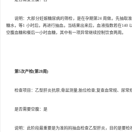
说明：大部分妊娠糖尿病的筛检，是在孕期第24 周做。先抽取准
糖水，等1 小时后，再进行抽血。当结果出来后，血液指数若在140
空腹血糖和餐后一小时血糖，其中有一项异常继续控制饮食两周。
第5次产检(第28周)
检查项目：乙型肝炎抗原;骨盆测量;胎位检查;复查血常规、尿常
是否需要空腹：是
说明：此阶段最重要是为准妈妈抽血检查乙型肝炎，目的是要检