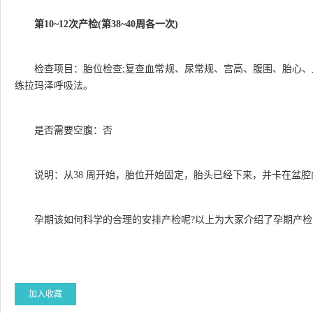
第10~12次产检(第38~40周各一次)
检查项目：胎位检查;复查血常规、尿常规、宫高、腹围、胎心、
练拉玛泽呼吸法。
是否需要空腹：否
说明：从38 周开始，胎位开始固定，胎头已经下来，并卡在盆
孕期该如何科学的合理的安排产检呢?以上为大家介绍了孕期产
加入收藏