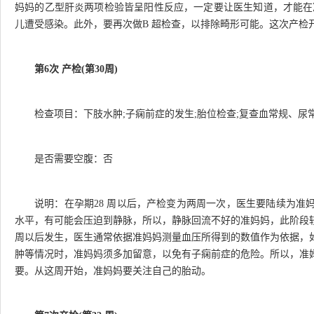
妈妈的乙型肝炎两项检验皆呈阳性反应，一定要让医生知道，才能在准
儿遭受感染。此外，要再次做B 超检查，以排除畸形可能。这次产检
第6次 产检(第30周)
检查项目：下肢水肿;子痫前症的发生;胎位检查;复查血常规、尿
是否需要空腹：否
说明：在孕期28 周以后，产检变为两周一次，医生要陆续为准
水平，有可能会压迫到静脉，所以，静脉回流不好的准妈妈，此阶段较
周以后发生，医生通常依据准妈妈测量血压所得到的数值作为依据，
肿等情况时，准妈妈须多加留意，以免有子痫前症的危险。所以，准
要。从这周开始，准妈妈要关注自己的胎动。