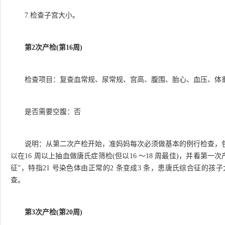
7.检查子宫大小。
第
2次产检(第16周)
检查项目：复查血常规、尿常规、宫高、腹围、胎心、血压、体重
是否需要空腹：否
说明：从第二次产检开始，准妈妈每次必须做基本的例行检查，
以在16 周以上抽血做唐氏症筛检(但以16 ～18 周最佳)，并看第一
征”，特指21 号染色体由正常的2 条变成3 条，患唐氏综合征的
查。
第3次产检(第20周)