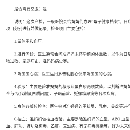
是否需要空腹：是
说明：这次产检，一般医院会给妈妈们办理“母子健康档案”。日
项目分别进行并做记录。检查项目主要包括：
1.量体重和血压。
2.进行问诊：医生通常会问准妈妈未怀孕前的体重数，以作为日
物过敏、家庭病史、准妈妈病史等。
3.听宝宝心跳：医生运用多普勒胎心仪来听宝宝的心跳。
4.验尿：主要是验准妈妈的糖尿及蛋白尿两项数值，以判断准妈
全与否(代谢蛋白质问题)、子痫前症、妊娠糖尿病等各项疾病。
5.身体各部位检查：医生会对准妈妈的甲状腺、乳房、骨盆等进
6.抽血：准妈妈做抽血检验，主要是验准妈妈的血型、ABO 血型
血、肝功、肾功及梅毒、乙肝、艾滋病、有无病毒感染等，好为未来