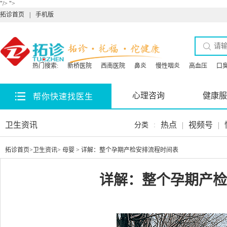
"/>
">
拓诊首页
|
手机版
热门搜索:
新桥医院
西南医院
鼻炎
慢性咽炎
高血压
口
心理咨询
健康服
帮你快速找医生
卫生资讯
热点
|
视频号
|
分类
:
拓诊首页
>
卫生资讯
>
母婴
> 详解：整个孕期产检安排流程时间表
详解：整个孕期产检