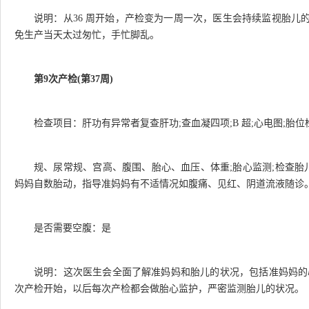
说明：从36 周开始，产检变为一周一次，医生会持续监视胎儿
免生产当天太过匆忙，手忙脚乱。
第9次产检(第37周)
检查项目：肝功有异常者复查肝功;查血凝四项;B 超;心电图;胎位
规、尿常规、宫高、腹围、胎心、血压、体重;胎心监测;检查胎
妈妈自数胎动，指导准妈妈有不适情况如腹痛、见红、阴道流液随诊
是否需要空腹：是
说明：这次医生会全面了解准妈妈和胎儿的状况，包括准妈妈的心
次产检开始，以后每次产检都会做胎心监护，严密监测胎儿的状况。