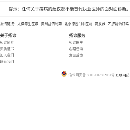
提示：任何关于疾病的建议都不能替代执业医师的面对面诊断
友情链接：
太极养生医馆
贵州益佰制药
北京德胜门中医院
蕊肤雅
乙肝能治好吗
关于拓诊
拓诊服务
拓诊简介
拓诊医生
资质证书
心理咨询
加入我们
意见反馈
联系我们
渝公网安备 50019002502031号
互联网药品