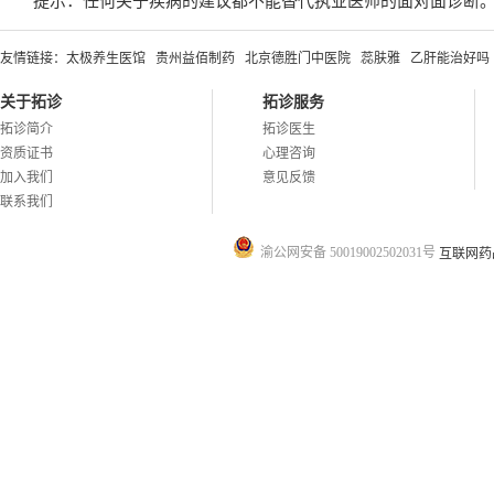
提示：任何关于疾病的建议都不能替代执业医师的面对面诊断
友情链接：
太极养生医馆
贵州益佰制药
北京德胜门中医院
蕊肤雅
乙肝能治好吗
关于拓诊
拓诊服务
拓诊简介
拓诊医生
资质证书
心理咨询
加入我们
意见反馈
联系我们
渝公网安备 50019002502031号
互联网药品