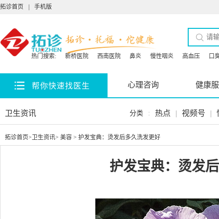
拓诊首页
|
手机版
热门搜索:
新桥医院
西南医院
鼻炎
慢性咽炎
高血压
口
心理咨询
健康服
帮你快速找医生
卫生资讯
热点
|
视频号
|
分类
:
拓诊首页
>
卫生资讯
>
美容
> 护发宝典：烫发后多久洗发更好
护发宝典：烫发后