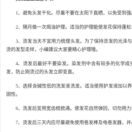
1、避免头发干化。尽量不要在太阳下直晒，以免受到
2、隔月做一次焗油护理。适当的护理能使发花保持蓬
3、烫发当天不宜用力梳理头发。为了保持烫发的光泽
烫的发型走样，小编建议大家要精心护理哦。
4、烫发后最好不要染发。染发剂中含有较多的化学成
发，防止刚烫过的头发立即变直。
5、选择含碱性低的洗发液洗发。适当使用护发液加以
固性。
6、洗发后宜用宽齿梳梳通。使发花自然弹回，切勿用力
7、烫发后三天内应尽量避免使用卷发棒及电卷发器，