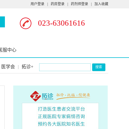
用户登录
|
药房登录
|
药剂师登录
|
加入收藏
023-63061616
医服中心
医学会
|
拓诊+
搜索