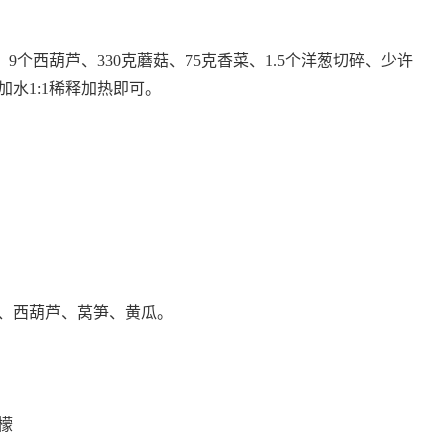
、9个西葫芦、330克蘑菇、75克香菜、1.5个洋葱切碎、少许
水1:1稀释加热即可。
、西葫芦、莴笋、黄瓜。
檬