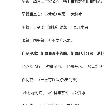
早餐：起床三十分之内，喝下自制沙冰和自制茶。
早餐后点心：小黄瓜+芹菜+一大杯水
午餐：自制汤+自制茶+蔬菜+一点儿水果
晚餐：同午餐，但不要吃水果。
自制沙冰：刺激血液中的酶，刺激胆汁分泌，消耗
40克葵花籽、1勺椰子油、110毫升水、450克
自制茶：（一次可以做好5天的量）
6个柠檬对切、14个排毒茶包、4公升水