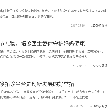
恒糖支持的血糖仪设备装上电池开机后，把测试条插到底部至无法继续插入（以艾科
成插条后，自动跳转加样界面，测试条右侧...
2017-05-16
12550次阅读
节礼物，拓诊医生替你守护妈妈健康
我第一次哭泣，为我擦干的是你 我第一次跌倒时，搀扶的是你 我第一次喊妈妈呀，
我的是你 我第一次懂事时，夸奖的是你 妈妈呀妈妈现在我已经长大...
2017-05-12
6282次阅读
接拓诊平台是创新发展的好举措
能手机普及之后，可穿戴式智能设备则成为了厂商们的宠儿，成为电子产品消费中的
发展从2010年起步，近两年开始得到飞速发展，2014年市场规模达...
2017-04-27
246643次阅读