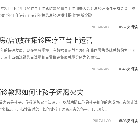
8年2月4日召开《2017年工作总结暨2018年工作部署大会》总经理潘伟主持会议。技
017的工作进行了深刻的总结总经理潘伟提出“创新突破...
2018-02-08
10567次阅读
房(店)放在拓诊医疗平台上运营
年的快速发展，现在初具规模，有数据显示截至2015年我国零售终端总数约为4450
元，其中百强连锁约占数量和占零售销售额总量分别为的40%...
2018-02-06
10343次阅读
拓诊教您如何让孩子远离火灾
%的受害者是孩子。传授消防安全知识，可以帮助防止你的孩子和你的家成为火灾统计数
日”来临之时，拓诊告诉您，如何让孩子远离火灾的伤害。1、现实...
2017-11-09
6808次阅读