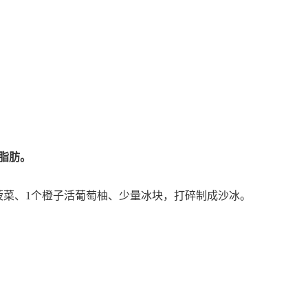
脂肪。
新鲜菠菜、1个橙子活葡萄柚、少量冰块，打碎制成沙冰。