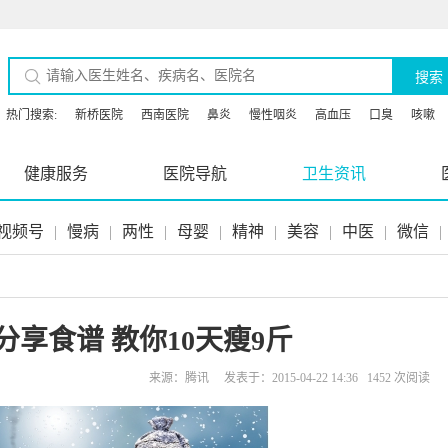
搜索
热门搜索:
新桥医院
西南医院
鼻炎
慢性咽炎
高血压
口臭
咳嗽
健康服务
医院导航
卫生资讯
视频号
|
慢病
|
两性
|
母婴
|
精神
|
美容
|
中医
|
微信
|
享食谱 教你10天瘦9斤
来源：腾讯 发表于：2015-04-22 14:36 1452 次阅读