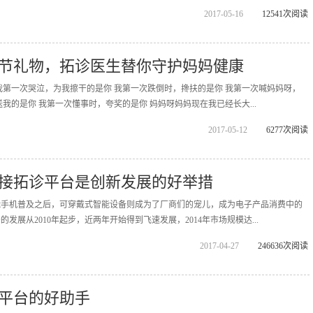
2017-05-16
12541次阅读
节礼物，拓诊医生替你守护妈妈健康
我第一次哭泣，为我擦干的是你 我第一次跌倒时，搀扶的是你 我第一次喊妈妈呀，
我的是你 我第一次懂事时，夸奖的是你 妈妈呀妈妈现在我已经长大...
2017-05-12
6277次阅读
接拓诊平台是创新发展的好举措
能手机普及之后，可穿戴式智能设备则成为了厂商们的宠儿，成为电子产品消费中的
发展从2010年起步，近两年开始得到飞速发展，2014年市场规模达...
2017-04-27
246636次阅读
平台的好助手