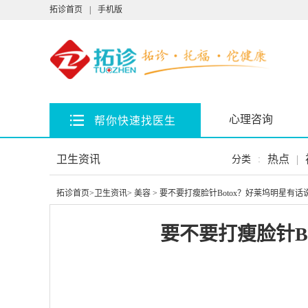
拓诊首页
|
手机版
心理咨询
帮你快速找医生
卫生资讯
热点
|
分类
:
拓诊首页
>
卫生资讯
>
美容
> 要不要打瘦脸针Botox？好莱坞明星有话
要不要打瘦脸针B