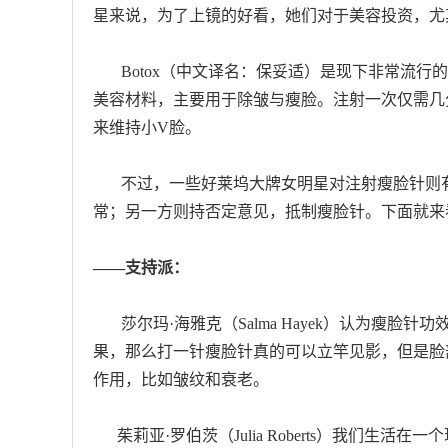
星来说，为了上镜的好看，她们对于美容投资，尤
Botox（中文译名：保妥适）是现下非常流行
美容材料，主要用于除皱与瘦脸。注射一次仅需几
来维持小V脸。
不过，一些好莱坞大牌女明星对注射瘦脸针则有
常；另一方则持否定意见，抵制瘦脸针。下面就来
——支持派：
莎尔玛·海雅克（Salma Hayek）认为瘦脸
果，那么打一针瘦脸针真的可以立竿见影，但是脸
作用，比如皱纹和衰老。
茱莉亚·罗伯茨（Julia Roberts）我们生