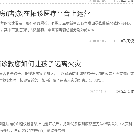
2018-02-08
10558次阅读
房(店)放在拓诊医疗平台上运营
年的快速发展，现在初具规模，有数据显示截至2015年我国零售终端总数约为4450
元，其中百强连锁约占数量和占零售销售额总量分别为的40%...
2018-02-06
10338次阅读
拓诊教您如何让孩子远离火灾
%的受害者是孩子。传授消防安全知识，可以帮助防止你的孩子和你的家成为火灾统计数
日”来临之时，拓诊告诉您，如何让孩子远离火灾的伤害。1、现实...
2017-11-09
6805次阅读
恒糖支持的血糖仪设备装上电池开机后，把测试条插到底部至无法继续插入（以艾科
成插条后，自动跳转加样界面，测试条右侧...