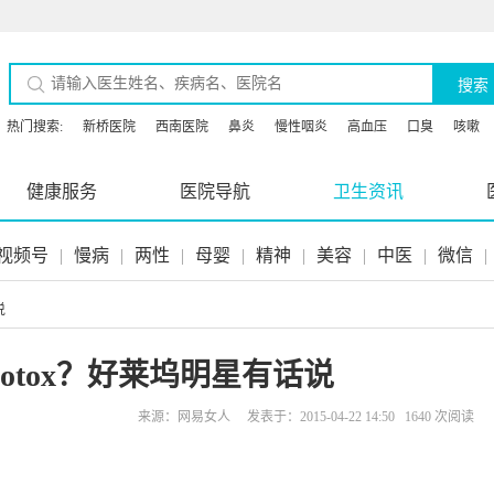
搜索
热门搜索:
新桥医院
西南医院
鼻炎
慢性咽炎
高血压
口臭
咳嗽
健康服务
医院导航
卫生资讯
视频号
|
慢病
|
两性
|
母婴
|
精神
|
美容
|
中医
|
微信
|
说
otox？好莱坞明星有话说
来源：网易女人 发表于：2015-04-22 14:50 1640 次阅读