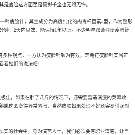
其是瘦脸这方面更是豪掷千金也无怨无悔。
的一种瘦脸针，其主成分为高度纯化的肉毒杆菌素a型，作为整形
分钟，2天内见效，能保持1年以上。不少明星都会注册瘦脸针
多种观点，一方认为瘦脸针颇为有效，定期打瘦脸针实属正
看看她们的说法吧！
针功效极佳，如果在胖了几斤的情况下，还需要营造清瘦的荧幕效
部肌肉会变得异常紧张，当然皮肤如果处理不好还容易引起副
活在一个现实的社会中，身为演艺人士，我们必须要有职业道德，让自