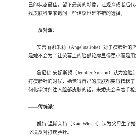
己的状态最佳，留下最美的影像，让观众或者后代
找皮肤科专家询问一些建议也是不错的选择。
——反对派：
安吉丽娜朱莉（Angelina Jolie）对于瘦
是她不会为了让荧幕上的脸部轮廓显得更小而是用
詹尼佛·安妮斯顿（Jennifer Aniston
打瘦脸针的时候，她觉得自己的皮肤都变得糟糕了
何化学试剂注入脸部皮肤的话，未婚夫会拿着手枪
——传统派：
凯特·温斯莱特（Kate Winslet）认为父
坚决反对打瘦脸针。