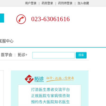
用户登录
|
药房登录
|
药剂师登录
|
加入收藏
023-63061616
医服中心
医学会
|
拓诊+
搜索