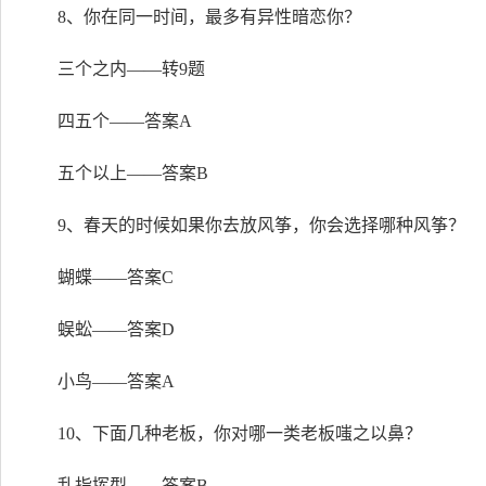
8、你在同一时间，最多有异性暗恋你？
三个之内——转9题
四五个——答案A
五个以上——答案B
9、春天的时候如果你去放风筝，你会选择哪种风筝？
蝴蝶——答案C
蜈蚣——答案D
小鸟——答案A
10、下面几种老板，你对哪一类老板嗤之以鼻？
乱指挥型——答案B