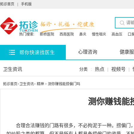
拓诊首页
|
手机版
热门搜索:
新桥医院
西南医院
鼻炎
慢性咽炎
高血压
口
心理咨询
健康服
帮你快速找医生
卫生资讯
热点
|
视频号
|
分类
:
拓诊首页
>
卫生资讯
>
精神
> 测你赚钱能捞偏门吗
测你赚钱能
合理合法赚钱的门路有很多，不必拘泥于一种。捞偏门
如炒股之类的都算。但不是所有人都具备捞偏门的资质，不