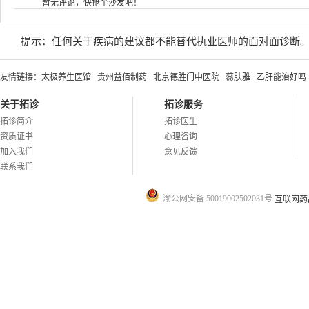
暂无评论，快抢个沙发吧！
提示：任何关于疾病的建议都不能替代执业医师的面对面诊断
友情链接：
太极养生医馆
贵州益佰制药
北京德胜门中医院
蕊肤雅
乙肝能治好吗
关于拓诊
拓诊服务
拓诊简介
拓诊医生
资质证书
心理咨询
加入我们
意见反馈
联系我们
渝公网安备 50019002502031号
互联网药品