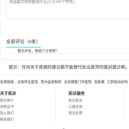
全部评论（0条）
暂无评论，快抢个沙发吧！
提示：任何关于疾病的建议都不能替代执业医师的面对面诊断
友情链接：
太极养生医馆
贵州益佰制药
北京德胜门中医院
蕊肤雅
乙肝能治好吗
关于拓诊
拓诊服务
拓诊简介
拓诊医生
资质证书
心理咨询
加入我们
意见反馈
联系我们