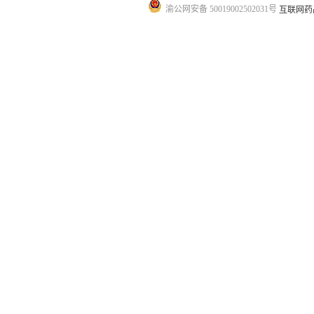
渝公网安备 50019002502031号
互联网药品