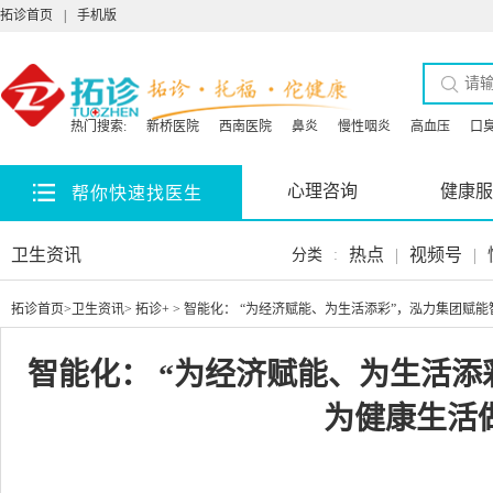
拓诊首页
|
手机版
热门搜索:
新桥医院
西南医院
鼻炎
慢性咽炎
高血压
口
心理咨询
健康服
帮你快速找医生
卫生资讯
热点
|
视频号
|
分类
:
拓诊首页
>
卫生资讯
>
拓诊+
> 智能化： “为经济赋能、为生活添彩”，泓力集团赋
智能化： “为经济赋能、为生活添
为健康生活