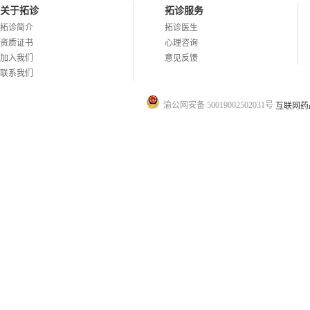
关于拓诊
拓诊服务
拓诊简介
拓诊医生
资质证书
心理咨询
加入我们
意见反馈
联系我们
渝公网安备 50019002502031号
互联网药品