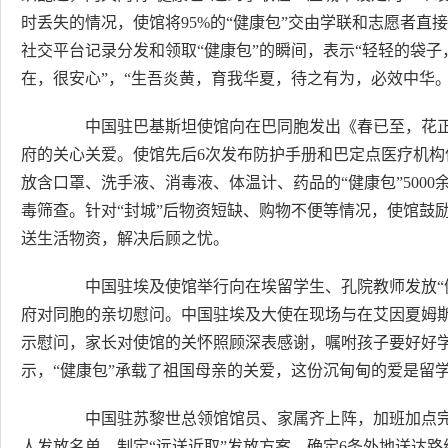
时丢失的情况，使馆将95%的“健康包”交由学联和志愿者直
社交平台记录分发和领取“健康包”的瞬间，表示“轻轻的袋
在，很安心”，“生吾炎黄，育我华夏，待之有为，必效中华。
中国驻巴基斯坦使馆向在巴同胞发出《春已至，花正
府的关心关爱。使馆先后6次发布防护手册和巴定点医疗机构
放含口罩、洗手液、消毒液、体温计、药品的“健康包”500
毒筛查。针对“封城”后物资短缺、购物不便等情况，使馆鼓
送生活物资，解决后顾之忧。
中国驻埃及使馆举行向在埃留学生、孔院教师发放“健
府对同胞的亲切慰问。中国驻埃及大使在现场与在艾因夏姆
示慰问，家长对使馆的关怀照顾深表感谢，嘱咐孩子要好好
示，“健康包”承载了祖国母亲的关爱，这份沉甸甸的爱是留
中国驻苏黎世总领馆馆员、家属齐上阵，加班加点完成
人发放名单，制定“远送近取”发放方案，确定6条外地送达