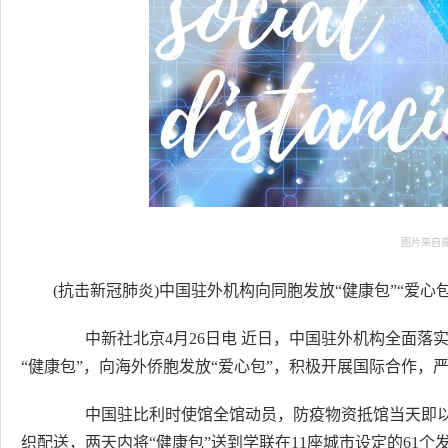
图片来自
(抗击新冠肺炎)中国驻外机构向同胞发放“健康包”“爱心包
中新社北京4月26日电 近日，中国驻外机构全面落
“健康包”，向海外侨胞发放“爱心包”，积极开展国际合作，
中国驻比利时使馆全馆动员，防疫物资抵馆当天即以“流
织配送，两天内将“健康包”送到学联在11座城市设定的61