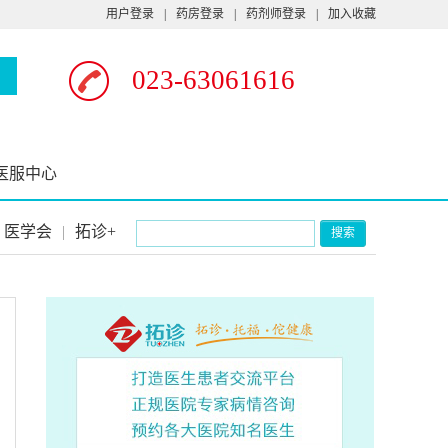
用户登录
|
药房登录
|
药剂师登录
|
加入收藏
023-63061616
医服中心
医学会
|
拓诊+
搜索