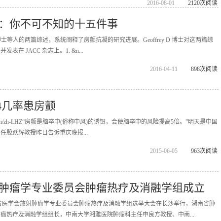
2016-08-01
2120次阅读
：你不可不知的十五件事
 HC 博士等人的两篇综述，系统阐释了房颤抗凝的研究进展。Geoffrey D 博士对这两篇综
 JACC 杂志上。1. &n...
2016-04-11
898次阅读
/4几率患房颤
popx.com/zh-LHZ“房颤是脑卒中(俗称中风)的诱饵，会使脑卒中的风险提高5倍。”明天是中国
殷跃辉教授昨日告诉重庆晚报...
2015-06-05
963次阅读
肿瘤学专业委员会肿瘤热疗及消融学组成立
南省医学会放射肿瘤学专业委员会肿瘤热疗及消融学组选举大会在长沙举行，湖南省肿
瘤热疗及消融学组组长，中南大学湘雅医院肿瘤科主任申良方教授、中南...