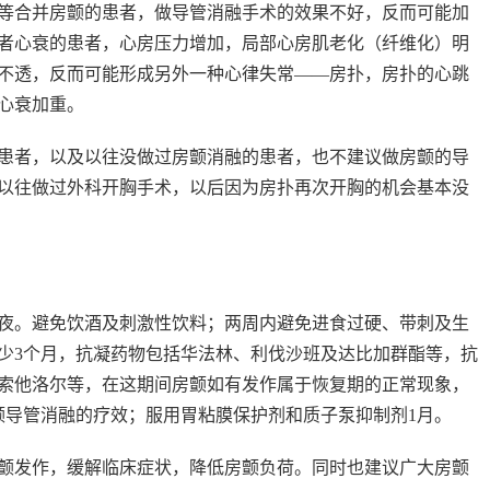
合并房颤的患者，做导管消融手术的效果不好，反而可能加
者心衰的患者，心房压力增加，局部心房肌老化（纤维化）明
不透，反而可能形成另外一种心律失常——房扑，房扑的心跳
心衰加重。
者，以及以往没做过房颤消融的患者，也不建议做房颤的导
以往做过外科开胸手术，以后因为房扑再次开胸的机会基本没
。避免饮酒及刺激性饮料；两周内避免进食过硬、带刺及生
少3个月，抗凝药物包括华法林、利伐沙班及达比加群酯等，抗
索他洛尔等，在这期间房颤如有发作属于恢复期的正常现象，
颤导管消融的疗效；服用胃粘膜保护剂和质子泵抑制剂1月。
发作，缓解临床症状，降低房颤负荷。同时也建议广大房颤