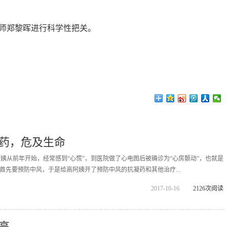
师郑黎晖进行科学性把关。
药，危及生命
阿姨从前年开始，经常感到“心慌”，到医院做了心电图后被确诊为“心房颤动”，也就是
首先要预防中风，于是给高阿姨开了预防中风的抗凝药和其他治疗...
2017-10-16
2126次阅读
高