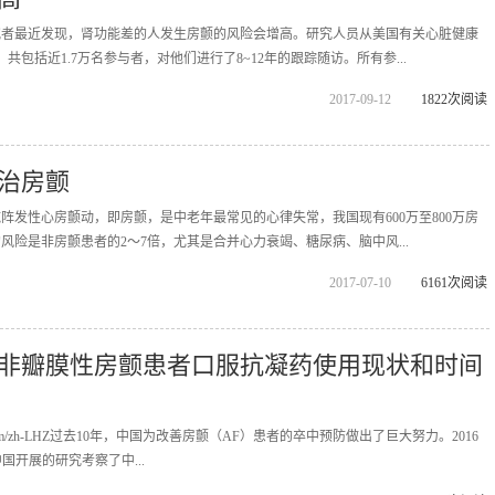
究者最近发现，肾功能差的人发生房颤的风险会增高。研究人员从美国有关心脏健康
包括近1.7万名参与者，对他们进行了8~12年的跟踪随访。所有参...
2017-09-12
1822次阅读
可治房颤
阵发性心房颤动，即房颤，是中老年最常见的心律失常，我国现有600万至800万房
风险是非房颤患者的2～7倍，尤其是合并心力衰竭、糖尿病、脑中风...
2017-07-10
6161次阅读
非瓣膜性房颤患者口服抗凝药使用现状和时间
popx.com/zh-LHZ过去10年，中国为改善房颤（AF）患者的卒中预防做出了巨大努力。2016
中国开展的研究考察了中...