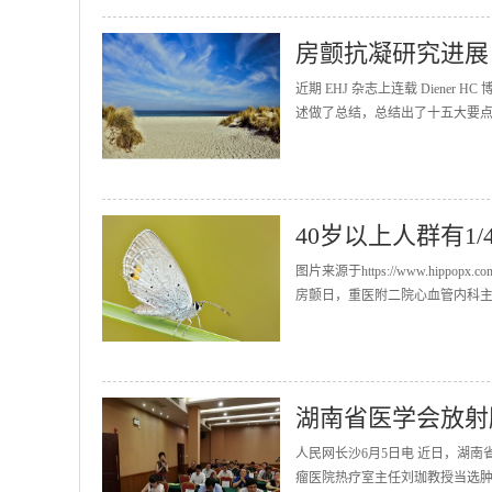
房颤抗凝研究进展
近期 EHJ 杂志上连载 Diener
述做了总结，总结出了十五大要点并发表在
40岁以上人群有1
图片来源于https://www.hip
房颤日，重医附二院心血管内科主任
湖南省医学会放射
人民网长沙6月5日电 近日，湖
瘤医院热疗室主任刘珈教授当选肿