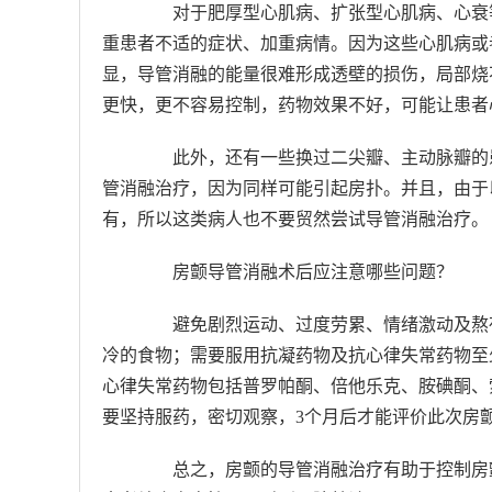
对于肥厚型心肌病、扩张型心肌病、心衰等
重患者不适的症状、加重病情。因为这些心肌病或
显，导管消融的能量很难形成透壁的损伤，局部烧
更快，更不容易控制，药物效果不好，可能让患者
此外，还有一些换过二尖瓣、主动脉瓣的患
管消融治疗，因为同样可能引起房扑。并且，由于
有，所以这类病人也不要贸然尝试导管消融治疗。
房颤导管消融术后应注意哪些问题？
避免剧烈运动、过度劳累、情绪激动及熬夜
冷的食物；需要服用抗凝药物及抗心律失常药物至
心律失常药物包括普罗帕酮、倍他乐克、胺碘酮、
要坚持服药，密切观察，3个月后才能评价此次房
总之，房颤的导管消融治疗有助于控制房颤