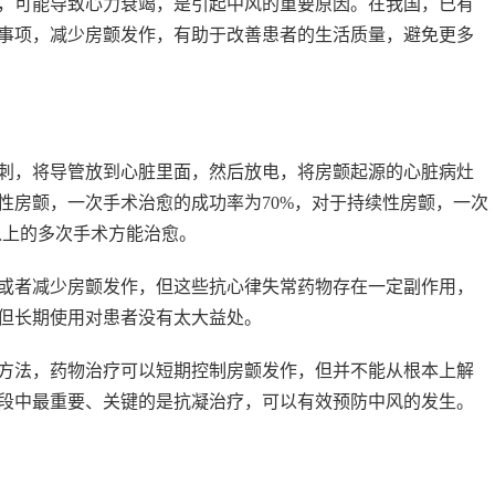
，可能导致心力衰竭，是引起中风的重要原因。在我国，已有
意事项，减少房颤发作，有助于改善患者的生活质量，避免更多
，将导管放到心脏里面，然后放电，将房颤起源的心脏病灶
性房颤，一次手术治愈的成功率为70%，对于持续性房颤，一次
次以上的多次手术方能治愈。
者减少房颤发作，但这些抗心律失常药物存在一定副作用，
但长期使用对患者没有太大益处。
法，药物治疗可以短期控制房颤发作，但并不能从根本上解
段中最重要、关键的是抗凝治疗，可以有效预防中风的发生。