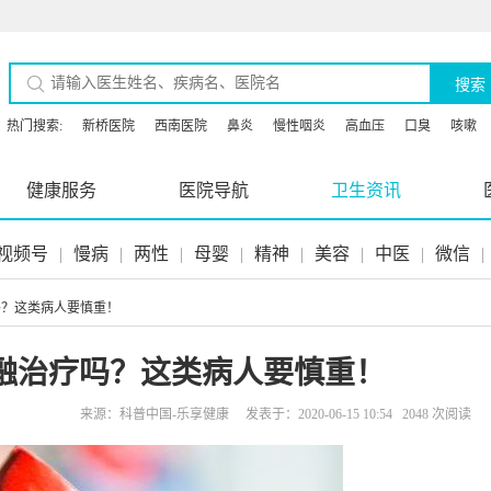
搜索
热门搜索:
新桥医院
西南医院
鼻炎
慢性咽炎
高血压
口臭
咳嗽
健康服务
医院导航
卫生资讯
视频号
|
慢病
|
两性
|
母婴
|
精神
|
美容
|
中医
|
微信
|
吗？这类病人要慎重！
融治疗吗？这类病人要慎重！
来源：科普中国-乐享健康 发表于：2020-06-15 10:54 2048 次阅读