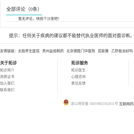
全部评论（0条）
暂无评论，快抢个沙发吧！
提示：任何关于疾病的建议都不能替代执业医师的面对面诊断
友情链接：
太极养生医馆
贵州益佰制药
北京德胜门中医院
蕊肤雅
乙肝能治好吗
关于拓诊
拓诊服务
拓诊简介
拓诊医生
资质证书
心理咨询
加入我们
意见反馈
联系我们
渝公网安备 50019002502031号
互联网药品