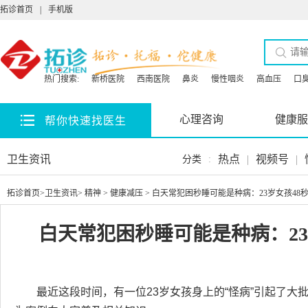
拓诊首页
|
手机版
热门搜索:
新桥医院
西南医院
鼻炎
慢性咽炎
高血压
口
心理咨询
健康服
帮你快速找医生
卫生资讯
热点
|
视频号
|
分类
:
拓诊首页
>
卫生资讯
>
精神
>
健康减压
> 白天常犯困秒睡可能是种病：23岁女孩48
白天常犯困秒睡可能是种病：23
最近这段时间，有一位23岁女孩身上的“怪病”引起了