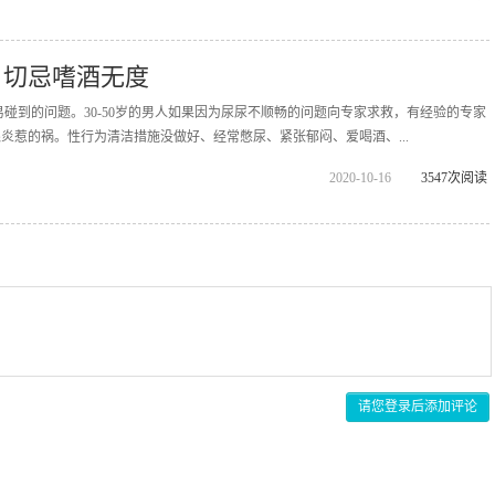
 切忌嗜酒无度
易碰到的问题。30-50岁的男人如果因为尿尿不顺畅的问题向专家求救，有经验的专家
炎惹的祸。性行为清洁措施没做好、经常憋尿、紧张郁闷、爱喝酒、...
2020-10-16
3547次阅读
请您登录后添加评论