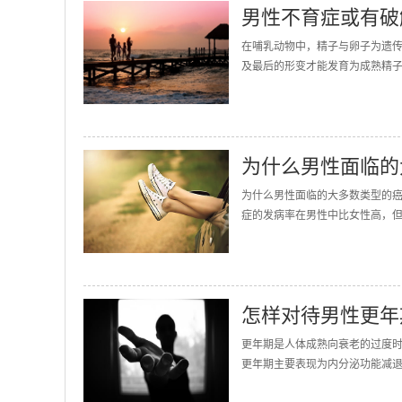
男性不育症或有破
在哺乳动物中，精子与卵子为遗
及最后的形变才能发育为成熟精子
为什么男性面临的
为什么男性面临的大多数类型的
症的发病率在男性中比女性高，但
怎样对待男性更年
更年期是人体成熟向衰老的过度时
更年期主要表现为内分泌功能减退或