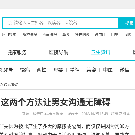
搜索
热门搜索:
新桥医院
西南医院
鼻炎
慢性咽炎
高血压
口臭
咳嗽
健康服务
医院导航
卫生资讯
视频号
|
慢病
|
两性
|
母婴
|
精神
|
美容
|
中医
|
微信
|
女沟通无障碍
？这两个方法让男女沟通无障碍
来源：科普中国-乐享健康 发表于：2018-10-25 15:49 4228 次阅读
非是因为彼此产生了多大的摩擦或隔阂，而仅仅是因为沟通方
关心对方的打算，但却由于说话态度强硬、语气不善，导致女