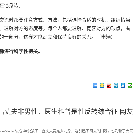
在他身边。
交流时都要注意方式、方法，包括选择合适的时机，组织恰当
、理解对方的态度等。每个人都要理解、宽容对方的缺点，看
的一部分，这样才能建立和保持良好的关系。（李颖）
静进行科学性把关。
查出丈夫非男性：医生科普是性反转综合征 网友
ppopx.com/zh-lhz结婚6年没孩子一查丈夫竟是女儿身，这引起了网友的围观，也刷新了大家