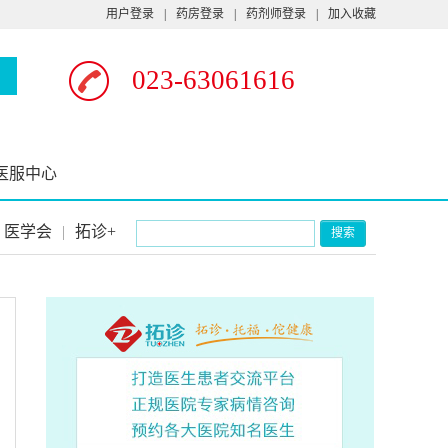
用户登录
|
药房登录
|
药剂师登录
|
加入收藏
023-63061616
医服中心
医学会
|
拓诊+
搜索