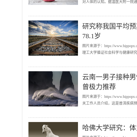
对人体的认知。据温医大附一院通
研究称我国平均预期
78.1岁
图片来源于：https://www.h
理工大学循证社会科学与健康研究
云南一男子接种男
曾极力推荐
图片来源于：https://www.hi
关工作人员介绍，这是普洱疾病预防控
哈佛大学研究：体