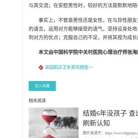
与其交流；在安慰男性时，较好的方法是默默地陪
事实上，不管是男性还是女性，在与异性朋友
的语言，运用对方能够接受的语气，坚持设身处地
到对方的优点；克服自己的不足，并将其视为成长
本文由中国科学院中关村医院心理治疗师张海
返回拓诊卫生资讯频道>>
加入收藏
相关阅读
结婚6年没孩子 
刷新认知
图片来源于：https://www.hi