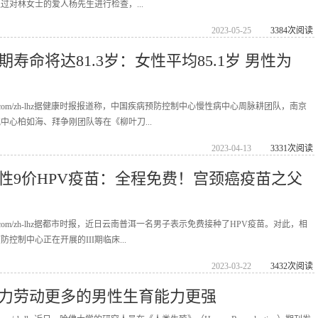
过对林女士的爱人杨先生进行检查，...
2023-05-25
3384次阅读
寿命将达81.3岁：女性平均85.1岁 男性为
ippopx.com/zh-lhz据健康时报报道称，中国疾病预防控制中心慢性病中心周脉耕团队，南京
中心柏如海、拜争刚团队等在《柳叶刀...
2023-04-13
3331次阅读
性9价HPV疫苗：全程免费！宫颈癌疫苗之父
ppopx.com/zh-lhz据都市时报，近日云南普洱一名男子表示免费接种了HPV疫苗。对此，相
制中心正在开展的III期临床...
2023-03-22
3432次阅读
力劳动更多的男性生育能力更强