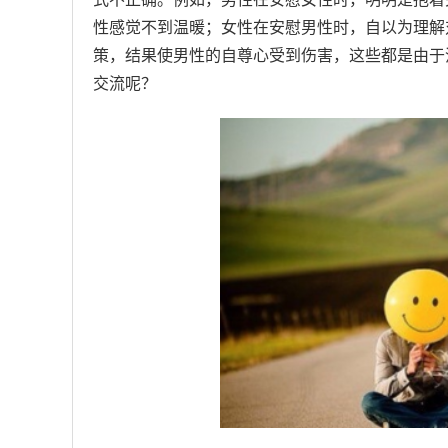
性感觉不到温暖；女性在安慰男性时，自以为理解
策，结果使男性的自尊心受到伤害，这些都是由于
交流呢？