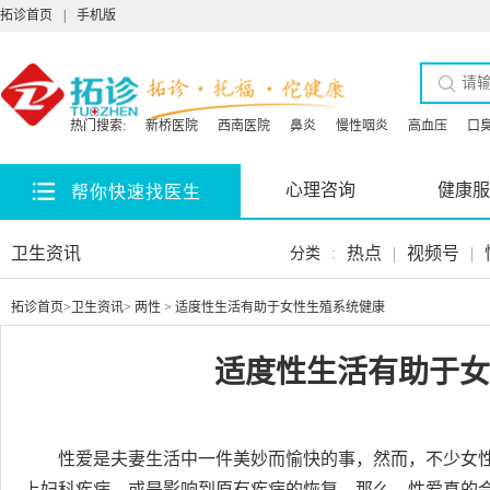
拓诊首页
|
手机版
热门搜索:
新桥医院
西南医院
鼻炎
慢性咽炎
高血压
口
心理咨询
健康服
帮你快速找医生
卫生资讯
热点
|
视频号
|
分类
:
拓诊首页
>
卫生资讯
>
两性
> 适度性生活有助于女性生殖系统健康
适度性生活有助于女
性爱是夫妻生活中一件美妙而愉快的事，然而，不少女
上妇科疾病，或是影响到原有疾病的恢复。那么，性爱真的