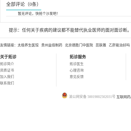
全部评论（0条）
暂无评论，快抢个沙发吧！
提示：任何关于疾病的建议都不能替代执业医师的面对面诊断
友情链接：
太极养生医馆
贵州益佰制药
北京德胜门中医院
蕊肤雅
乙肝能治好吗
关于拓诊
拓诊服务
拓诊简介
拓诊医生
资质证书
心理咨询
加入我们
意见反馈
联系我们
渝公网安备 50019002502031号
互联网药品