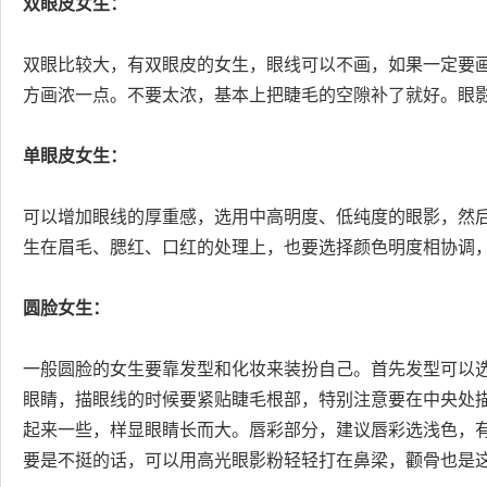
双眼皮女生
：
双眼比较大，有双眼皮的女生，眼线可以不画，如果一定要
方画浓一点。不要太浓，基本上把睫毛的空隙补了就好。眼
单眼皮女生：
可以增加眼线的厚重感，选用中高明度、低纯度的眼影，然
生在眉毛、腮红、口红的处理上，也要选择颜色明度相协调
圆脸女生：
一般圆脸的女生要靠发型和化妆来装扮自己。首先发型可以
眼睛，描眼线的时候要紧贴睫毛根部，特别注意要在中央处描
起来一些，样显眼睛长而大。唇彩部分，建议唇彩选浅色，
要是不挺的话，可以用高光眼影粉轻轻打在鼻梁，颧骨也是