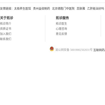
友情链接：
太极养生医馆
贵州益佰制药
北京德胜门中医院
蕊肤雅
乙肝能治好吗
关于拓诊
拓诊服务
拓诊简介
拓诊医生
资质证书
心理咨询
加入我们
意见反馈
联系我们
渝公网安备 50019002502031号
互联网药品