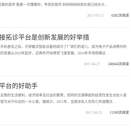
我的是你 我第一次懂事时，夸奖的是你 妈妈呀妈妈现在我已经长大...
2017-05-12
6282次阅读
接拓诊平台是创新发展的好举措
能手机普及之后，可穿戴式智能设备则成为了厂商们的宠儿，成为电子产品消费中的
发展从2010年起步，近两年开始得到飞速发展，2014年市场规模达...
2017-04-27
246644次阅读
平台的好助手
来无限的生活便利、经济效率及社会的繁荣，但同时交通事故的经常性发生也给人类
为当今社会的一大公害。据统计，2011年，全国涉及人员伤亡的道路交...
2017-04-25
11269次阅读