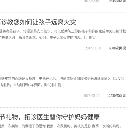
2018-02-06
10345次阅读
拓诊教您如何让孩子远离火灾
%的受害者是孩子。传授消防安全知识，可以帮助防止你的孩子和你的家成为火灾统计数
日”来临之时，拓诊告诉您，如何让孩子远离火灾的伤害。1、现实...
2017-11-09
6808次阅读
恒糖支持的血糖仪设备装上电池开机后，把测试条插到底部至无法继续插入（以艾科
成插条后，自动跳转加样界面，测试条右侧...
2017-05-16
12550次阅读
节礼物，拓诊医生替你守护妈妈健康
我第一次哭泣，为我擦干的是你 我第一次跌倒时，搀扶的是你 我第一次喊妈妈呀，