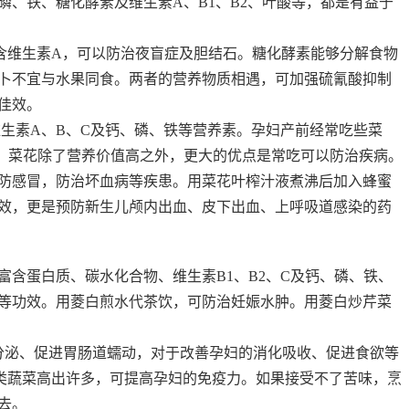
、铁、糖化酵素及维生素A、B1、B2、叶酸等，都是有益于
含维生素A，可以防治夜盲症及胆结石。糖化酵素能够分解食物
卜不宜与水果同食。两者的营养物质相遇，可加强硫氰酸抑制
佳效。
素A、B、C及钙、磷、铁等营养素。孕妇产前经常吃些菜
。菜花除了营养价值高之外，更大的优点是常吃可以防治疾病。
防感冒，防治坏血病等疾患。用菜花叶榨汁液煮沸后加入蜂蜜
效，更是预防新生儿颅内出血、皮下出血、上呼吸道感染的药
含蛋白质、碳水化合物、维生素B1、B2、C及钙、磷、铁、
等功效。用菱白煎水代茶饮，可防治妊娠水肿。用菱白炒芹菜
泌、促进胃肠道蠕动，对于改善孕妇的消化吸收、促进食欲等
类蔬菜高出许多，可提高孕妇的免疫力。如果接受不了苦味，烹
去。