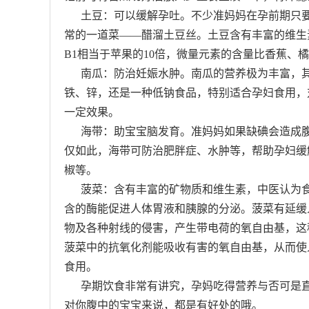
土豆：可以缓解孕吐。不少准妈妈在孕前期只要
常的一道菜——醋溜土豆丝。土豆含有丰富的维生
B1相当于苹果的10倍，微量元素的含量比香蕉、
南瓜：防治妊娠水肿。南瓜的营养极为丰富，其
铁、锌，还是一种低钠食品，特别适合孕妇食用，
一定效果。
海带：助宝宝脑发育。准妈妈如果缺碘会造成腹
仅如此，海带可防治肥胖症、水肿等，帮助孕妇缓
椒等。
菠菜：含有丰富的矿物质和维生素，中医认为食
含的酶能促进人体胃液和胰腺的分泌。菠菜有延缓
物及各种射线的侵害，产生带电荷的氧自由基，这
菠菜中的抗氧化剂能吸收有害的氧自由基，从而使
食用。
孕期饮食非常有讲究，孕妈吃得营养与否可是直
对你腹中的宝宝来说，都是有好处的哦。