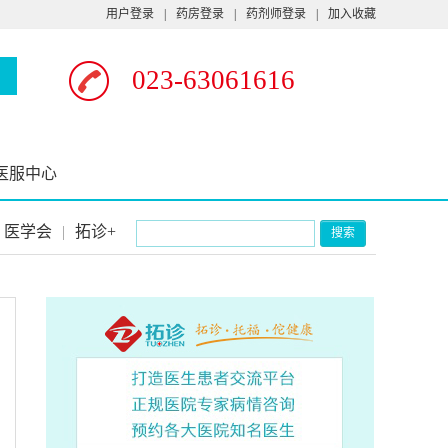
用户登录
|
药房登录
|
药剂师登录
|
加入收藏
023-63061616
医服中心
医学会
|
拓诊+
搜索