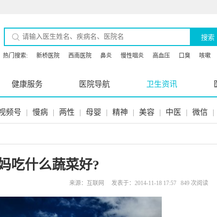
搜索
热门搜索:
新桥医院
西南医院
鼻炎
慢性咽炎
高血压
口臭
咳嗽
健康服务
医院导航
卫生资讯
视频号
|
慢病
|
两性
|
母婴
|
精神
|
美容
|
中医
|
微信
|
妈吃什么蔬菜好?
来源：互联网 发表于：2014-11-18 17:57 849 次阅读