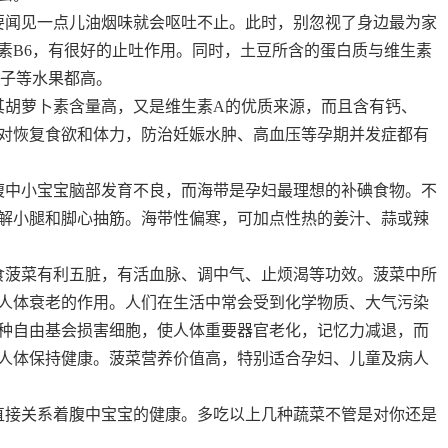
闻见一点儿油烟味就会呕吐不止。此时，别忽视了身边最为家
素B6，有很好的止吐作用。同时，土豆所含的蛋白质与维生素
橘子等水果都高。
胡萝卜素含量高，又是维生素A的优质来源，而且含有钙、
对恢复食欲和体力，防治妊娠水肿、高血压等孕期并发症都有
中小宝宝脑部发育不良，而海带是孕妇最理想的补碘食物。不
解小腿和脚心抽筋。海带性偏寒，可加点性热的姜汁、蒜或辣
菠菜有利五脏，有活血脉、调中气、止烦渴等功效。菠菜中所
人体衰老的作用。人们在生活中常会受到化学物质、大气污染
种自由基会损害细胞，使人体重要器官老化，记忆力减退，而
人体保持健康。菠菜营养价值高，特别适合孕妇、儿童及病人
接关系着腹中宝宝的健康。多吃以上几种蔬菜不管是对你还是