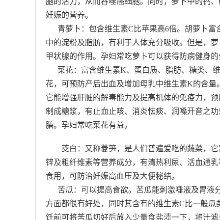
胞的活力，从而吞噬癌细胞。同时，萝卜中的钙、磷
妊娠的营养。
青萝卜：包含维生素C比苹果高6倍。胡萝卜富
中的淀粉及脂肪，有利于人体充分吸收。但是，萝
甲状腺的作用。孕妇常吃萝卜可以获得防病健身的
菜花：富含维生素K、蛋白质、脂肪、糖类、维生
花，可预防产后出血及增加母乳中维生素K的含量
它能增强肝脏的解毒能力及提高机体的免疫力，预
制成糖浆，有止血止咳、消炎怯痰、润嗓开音之功
膳。孕妇常吃菜花有益。
茭白：又称菱笋，是人们普遍爱吃的蔬菜，它富
锌及粗纤维素等营养成分，有清热利尿、活血通乳
食用，可防治妊娠高血压及大便秘结。
苦瓜：可以提高食欲。苦瓜能刺激唾液及胃液分
方面都很有好处，同时其含有的维生素C比一般瓜
饪前可将苦瓜切好后放入少量食盐渍一下，将汁滤