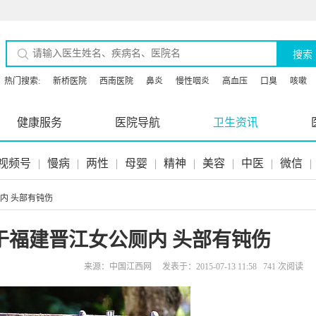
搜索
热门搜索:
新桥医院
西南医院
鼻炎
慢性咽炎
高血压
口臭
咳嗽
健康服务
医院导航
卫生资讯
视频号
|
慢病
|
两性
|
母婴
|
精神
|
美容
|
中医
|
微信
|
内 头部有钝伤
于福建晋江女公厕内 头部有钝伤
来源：中国江西网 发表于：2015-07-13 11:58 741 次阅读