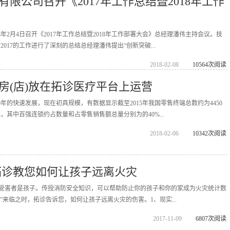
限公司召开《2017年工作总结暨2018年工作
8年2月4日召开《2017年工作总结暨2018年工作部署大会》总经理潘伟主持会议。技
017的工作进行了深刻的总结总经理潘伟提出“创新突破...
2018-02-08
10564次阅读
房(店)放在拓诊医疗平台上运营
年的快速发展，现在初具规模，有数据显示截至2015年我国零售终端总数约为4450
元，其中百强连锁约占数量和占零售销售额总量分别为的40%...
2018-02-06
10342次阅读
拓诊教您如何让孩子远离火灾
%的受害者是孩子。传授消防安全知识，可以帮助防止你的孩子和你的家成为火灾统计数
日”来临之时，拓诊告诉您，如何让孩子远离火灾的伤害。1、现实...
2017-11-09
6807次阅读