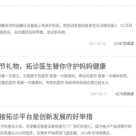
恒糖支持的血糖仪设备装上电池开机后，把测试条插到底部至无法继续插入（以艾科
成插条后，自动跳转加样界面，测试条右侧...
2017-05-16
12547次阅读
节礼物，拓诊医生替你守护妈妈健康
我第一次哭泣，为我擦干的是你 我第一次跌倒时，搀扶的是你 我第一次喊妈妈呀，
我的是你 我第一次懂事时，夸奖的是你 妈妈呀妈妈现在我已经长大...
2017-05-12
6279次阅读
接拓诊平台是创新发展的好举措
能手机普及之后，可穿戴式智能设备则成为了厂商们的宠儿，成为电子产品消费中的
发展从2010年起步，近两年开始得到飞速发展，2014年市场规模达...