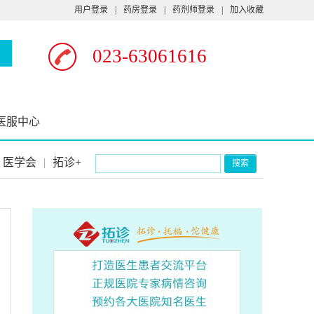
用户登录
|
药房登录
|
药剂师登录
|
加入收藏
023-63061616
医服中心
医学会
|
拓诊+
搜索