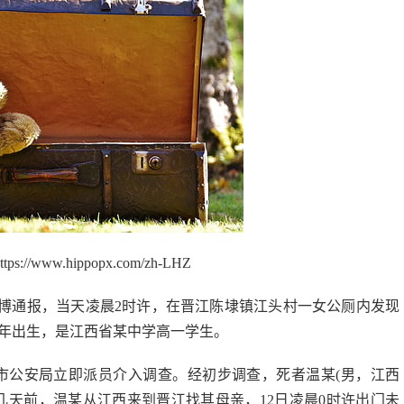
://www.hippopx.com/zh-LHZ
博通报，当天凌晨
2
时许，在晋江陈埭镇江头村一女公厕内发现
年出生，是江西省某中学高一学生。
市公安局立即派员介入调查。经初步调查，死者温某
(
男，江西
几天前，温某从江西来到晋江找其母亲，
12
日凌晨
0
时许出门未