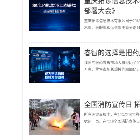
重庆拓诊信息技术有
部署大会》
重庆拓诊信息技术有限公司于201
术部、医服部和运营部主管分别对2
睿智的选择是把药
我国的医药零售市场大概经历了20
万家，零售市场总规模约3000亿
全国消防宣传日 
所有火灾事故中，有15%到20
据的一员。在“119全国消防宣传