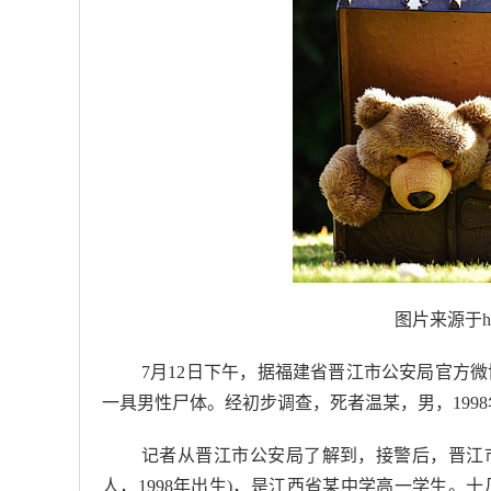
图片来源于https
7
月
12
日下午，据福建省晋江市公安局官方微
一具男性尸体。经初步调查，死者温某，男，
1998
记者从晋江市公安局了解到，接警后，晋江
人，
1998
年出生
)
，是江西省某中学高一学生。十