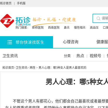
拓诊首页
|
手机版
热门搜索:
新桥医院
西南医院
鼻炎
慢性咽炎
高血压
口
心理咨询
健康服
帮你快速找医生
卫生资讯
热点
|
视频号
|
分类
:
拓诊首页
>
卫生资讯
>
两性
> 男人心理：哪5种女人是男人最喜欢的
男人心理：哪5种女
不管这个男人有都花心，他们都会自己最喜欢或者最想
女人的尊重或者崇拜，希望做什么事都是由自己决定。以下