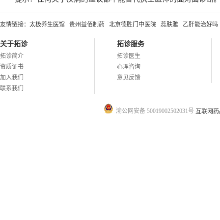
友情链接：
太极养生医馆
贵州益佰制药
北京德胜门中医院
蕊肤雅
乙肝能治好吗
关于拓诊
拓诊服务
拓诊简介
拓诊医生
资质证书
心理咨询
加入我们
意见反馈
联系我们
渝公网安备 50019002502031号
互联网药品