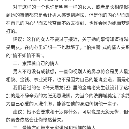
对于这样的一个也许是明星一样的女人，或者是长相酷似
到她的事情都只是会让男人感觉到胆怯，但是他的内心里面
在自己的内心里面去欣赏而不敢去得到，也许会因为她而梦
打的。
建议：这样的女人不要过于接近，关于她的事情知道得越少
是朋友。在内心里幻想一下也就够了，“柏拉图”式的情人关
的“偷不如偷不着”。
二、崇拜着自己的情人
男人不可没有成就感，一直仰视别人的鼻息将会是男人最
相貌、金钱、事业光环，也不是因为自己的能说会道，而是
我们看过的在《倚天屠龙记》里的金庸老先生就设计了这
加的是不辞辛劳的为张无忌洗脚，为当今的洗脚城奠定了实
为自己心爱的人洗个脚，能够在他的身边伺候他一辈子。
建议：她不会要求和干涉你什么，可以说是无怨无悔，但
的离去依然会让你怅然若失。
三、爱情方面带来无穷满足和乐趣的情人