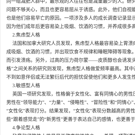
同一组减肥人群中，最乐观的人往往也是减重最少的人。研
问题不够关心，而且也更容易屈从于诱惑。此外，他们自视
也是他们容易早亡的原因。一项涉及多人的成长调查记录显
因为他们成年后更容易染上吸烟、饮酒的习惯，并养成很多
2.焦虑型人格
法国和加拿大研究人员发现，焦虑型人格最容易染上胃溃疡
成吸烟、饮酒的习惯，并出现饮食不规律和睡眠障碍等现象
而引发溃疡。另外，过高的压力荷尔蒙——皮质醇也会诱发
格”之间关系的研究则发现，焦虑型人格做爱频率最高。其
不到如意伴侣或无法繁衍后代的担忧促使他们和更多人发生
3.敏感型人格
英国一项研究发现，性格偏于女性化、富有同情心的男性压
男性在“领导能力”、“力量”、“侵略性”、“冒险性”和“同情心”
“女性化”表现打分。结果发现，“女性化”表现分数越高的
些“跟着感觉走”的“新男性”更善于表达自己的感情，也更善
4.争论型人格