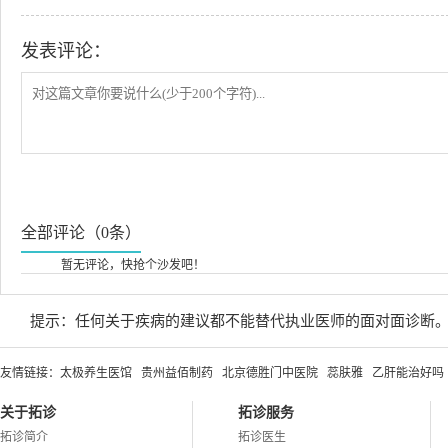
发表评论：
全部评论（0条）
暂无评论，快抢个沙发吧！
提示：任何关于疾病的建议都不能替代执业医师的面对面诊断
友情链接：
太极养生医馆
贵州益佰制药
北京德胜门中医院
蕊肤雅
乙肝能治好吗
关于拓诊
拓诊服务
拓诊简介
拓诊医生