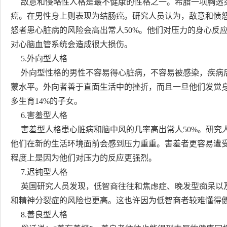
敌意和侵略性人格是最不健康的性格之一。希腊一项胸透
癌。在男性身上则表现为结肠癌。研究人员认为，敌意和愤
怒者患心脏病的风险会高出常人50%。他们对压力的身心反
对心脑血管系统会造成很大损伤。
5.外向型人格
外向型性格的男性不容易得心脏病，不容易被感染，疾病后
蒙水平。外向者善于直面生活中的挫折，而且一旦他们发觉
多生育14%的子女。
6.害羞型人格
害羞型人格患心脏病和脑中风的几率高出常人50%。研究
他们在新的生活环境面前会感到压力重重。害羞者更容易遭
程度上是因为他们对压力的反应更强烈。
7.迟钝型人格
英国研究人员发现，低智商往往和焦虑症、晚发型痴呆以及
和精神分裂症的风险也更高。这也许因为低智商者较难懂得
8.善良型人格