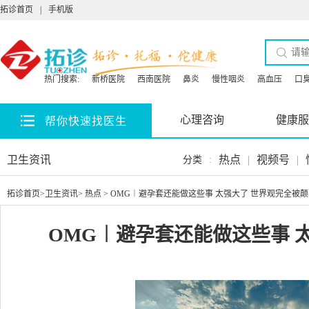
拓诊首页
|
手机版
热门搜索:
新桥医院
西南医院
鼻炎
慢性咽炎
高血压
口
心理咨询
健康服
帮你快速找医生
卫生资讯
热点
|
视频号
|
分类
:
拓诊首页
>
卫生资讯
>
热点
> OMG︱避孕套还能做这些事 太强大了 世界观完全被
OMG︱避孕套还能做这些事 