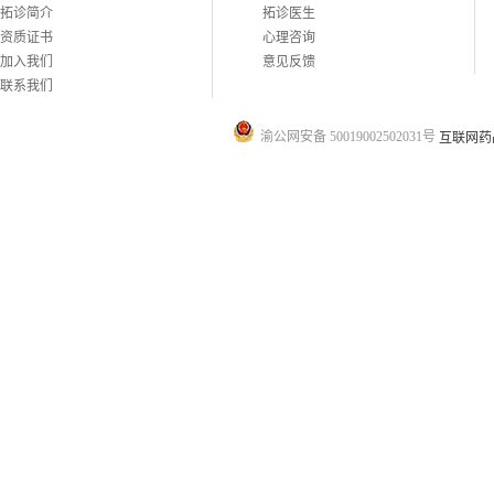
拓诊简介
拓诊医生
资质证书
心理咨询
加入我们
意见反馈
联系我们
渝公网安备 50019002502031号
互联网药品