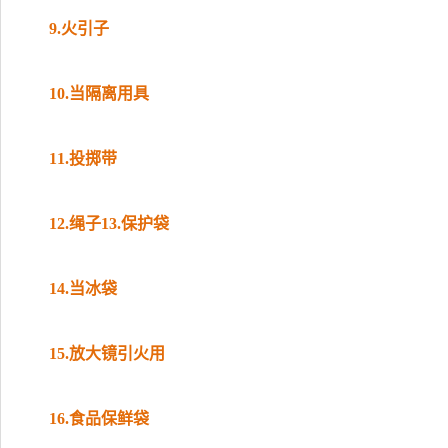
9.火引子
10.当隔离用具
11.投掷带
12.绳子
13.保护袋
14.当冰袋
15.放大镜引火用
16.食品保鲜袋