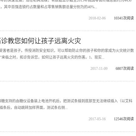
年的快速发展，现在初具规模，有数据显示截至2015年我国零售终端总数约为4450
元，其中百强连锁约占数量和占零售销售额总量分别为的40%...
2018-02-06
10341次阅读
拓诊教您如何让孩子远离火灾
%的受害者是孩子。传授消防安全知识，可以帮助防止你的孩子和你的家成为火灾统计数
日”来临之时，拓诊告诉您，如何让孩子远离火灾的伤害。1、现实...
2017-11-09
6807次阅读
恒糖支持的血糖仪设备装上电池开机后，把测试条插到底部至无法继续插入（以艾科
成插条后，自动跳转加样界面，测试条右侧...
2017-05-16
12546次阅读