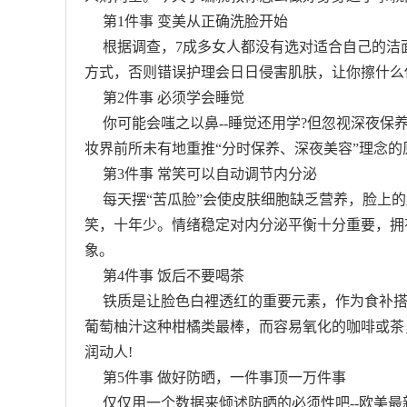
第1件事 变美从正确洗脸开始
根据调查，7成多女人都没有选对适合自己的洁
方式，否则错误护理会日日侵害肌肤，让你擦什么
第2件事 必须学会睡觉
你可能会嗤之以鼻--睡觉还用学?但忽视深夜保养，
妆界前所未有地重推“分时保养、深夜美容”理念的
第3件事 常笑可以自动调节内分泌
每天摆“苦瓜脸”会使皮肤细胞缺乏营养，脸上的
笑，十年少。情绪稳定对内分泌平衡十分重要，拥
象。
第4件事 饭后不要喝茶
铁质是让脸色白裡透红的重要元素，作为食补搭
葡萄柚汁这种柑橘类最棒，而容易氧化的咖啡或茶
润动人!
第5件事 做好防晒，一件事顶一万件事
仅仅用一个数据来倾述防晒的必须性吧--欧美最