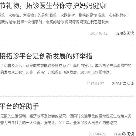
节礼物，拓诊医生替你守护妈妈健康
我第一次哭泣，为我擦干的是你 我第一次跌倒时，搀扶的是你 我第一次喊妈妈呀，
我的是你 我第一次懂事时，夸奖的是你 妈妈呀妈妈现在我已经长大...
2017-05-12
6279次阅读
接拓诊平台是创新发展的好举措
能手机普及之后，可穿戴式智能设备则成为了厂商们的宠儿，成为电子产品消费中的
发展从2010年起步，近两年开始得到飞速发展，2014年市场规模达...
2017-04-27
246641次阅读
平台的好助手
来无限的生活便利、经济效率及社会的繁荣，但同时交通事故的经常性发生也给人类
为当今社会的一大公害。据统计，2011年，全国涉及人员伤亡的道路交...
2017-04-25
11263次阅读