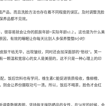
面产品，而且洗脸方法也存在着不同程度的误区。及时调整洗脸
保养品都不见效。
很容易就会让你的肌肤年龄=实际年龄x1.2 。这也是为什么美
原因，有效的睡眠让你每天比别人多保养整整8小时!
皮肤干枯无华，出现皱纹，同时还会加深面部的“愁纹”。笑一
有一颗温和宽容心的女人是美丽的，这不只是一种心理上的印
配，饭后饮料也有学问，维生素C能促进铁质吸收，像柳橙、
，则会让养份摄取功亏一溃。所以，饭后不喝茶，脸色才会红
新调查数据表明，坚持每天抹防晒品的女性，在50岁的时候，会