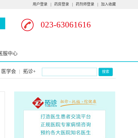
用户登录
|
药房登录
|
药剂师登录
|
加入收藏
023-63061616
医服中心
医学会
|
拓诊+
搜索