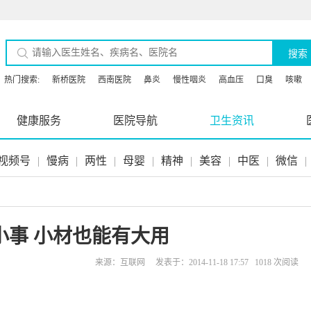
搜索
热门搜索:
新桥医院
西南医院
鼻炎
慢性咽炎
高血压
口臭
咳嗽
健康服务
医院导航
卫生资讯
视频号
|
慢病
|
两性
|
母婴
|
精神
|
美容
|
中医
|
微信
|
小事 小材也能有大用
来源：互联网 发表于：2014-11-18 17:57 1018 次阅读