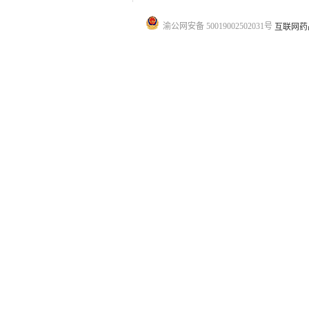
渝公网安备 50019002502031号
互联网药品