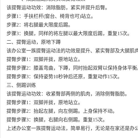
该提臀运动功效：消除脂肪，紧实并提升后臀。
步骤1：手扶栏杆(窗台、椅背也可)站立。
步骤2：将右腿最大限度后踢。
步骤3：换腿，同样的将左腿以最大限度后踢，重复15次。
二、提臀运动，原地下蹲
该办公室一族提臀运动法的功效是提升、紧实臀部及大腿肌
提臀步骤1：双脚并拢，原地站立。
提臀步骤2：膝盖弯曲，下蹲，同时抬起双臂以保持身体平衡
提臀步骤3：保持姿势10秒钟后还原，重复动作15次。
三、侧踢训练
该提臀运动功效：收紧臀部两侧的肌肉，消除侧臀脂肪。
提臀步骤1：双脚并拢，原地站立。
提臀步骤2：抬起左腿，向左侧踢。上身保持不动。
提臀步骤3：换腿，右腿向右侧踢。重复15次。
上述办公室一族提臀运动法，简单易行，无论是在家还是办公