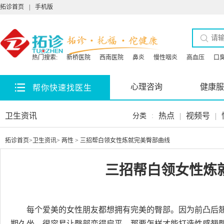
拓诊首页
|
手机版
热门搜索:
新桥医院
西南医院
鼻炎
慢性咽炎
高血压
口
心理咨询
健康服
帮你快速找医生
卫生资讯
热点
|
视频号
|
分类
:
拓诊首页
>
卫生资讯
>
两性
> 三招帮白领女性炼就完美臀部曲线
三招帮白领女性炼
每个爱美的女性朋友都想拥有完美的臀部。因为前凸后
期久坐，很容易让臀部变得扁平，那要怎样才能打造性感翘