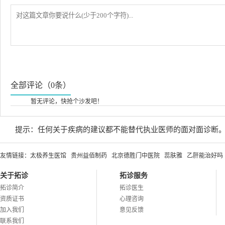
全部评论（0条）
暂无评论，快抢个沙发吧！
提示：任何关于疾病的建议都不能替代执业医师的面对面诊断
友情链接：
太极养生医馆
贵州益佰制药
北京德胜门中医院
蕊肤雅
乙肝能治好吗
关于拓诊
拓诊服务
拓诊简介
拓诊医生
资质证书
心理咨询
加入我们
意见反馈
联系我们