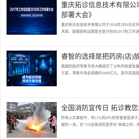
重庆拓诊信息技术有限公司召
部署大会》
重庆拓诊信息技术有限公司于2018年2月4日召
术部、医服部和运营部主管分别对2017的工作进
睿智的选择是把药房(店)
我国的医药零售市场大概经历了20年的快速发展
万家，零售市场总规模约3000亿元，其中百强连
全国消防宣传日 拓诊教
所有火灾事故中，有15%到20%的受害者是
据的一员。在“119全国消防宣传日”来临之时，