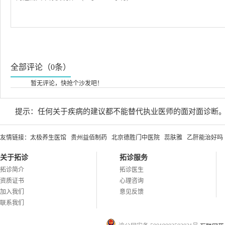
全部评论（0条）
暂无评论，快抢个沙发吧！
提示：任何关于疾病的建议都不能替代执业医师的面对面诊断
友情链接：
太极养生医馆
贵州益佰制药
北京德胜门中医院
蕊肤雅
乙肝能治好吗
关于拓诊
拓诊服务
拓诊简介
拓诊医生
资质证书
心理咨询
加入我们
意见反馈
联系我们