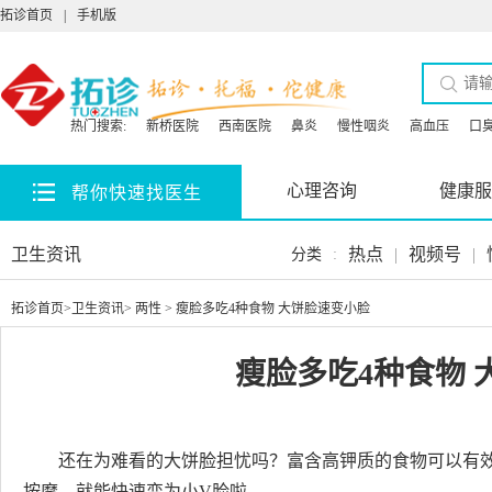
拓诊首页
|
手机版
热门搜索:
新桥医院
西南医院
鼻炎
慢性咽炎
高血压
口
心理咨询
健康服
帮你快速找医生
卫生资讯
热点
|
视频号
|
分类
:
拓诊首页
>
卫生资讯
>
两性
> 瘦脸多吃4种食物 大饼脸速变小脸
瘦脸多吃4种食物 
还在为难看的大饼脸担忧吗？富含高钾质的食物可以有
按摩，就能快速变为小V脸啦。