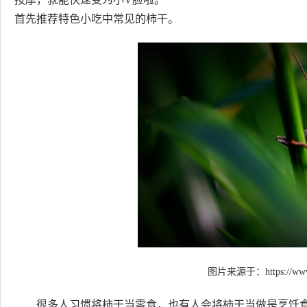
首先推荐特色小吃中常见的柿干。
图片来源于：
https://ww
很多人习惯将柿干当零食，也有人会将柿干当做是烹饪