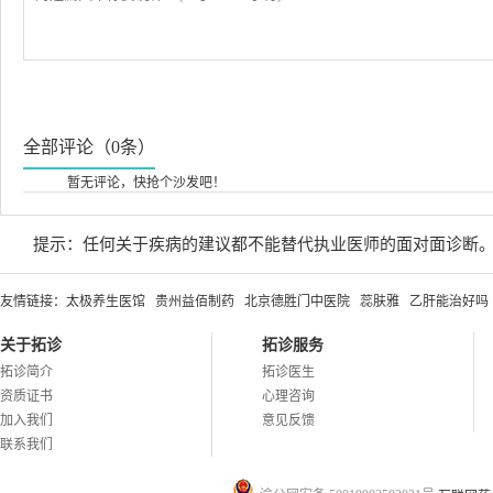
全部评论（0条）
暂无评论，快抢个沙发吧！
提示：任何关于疾病的建议都不能替代执业医师的面对面诊断
友情链接：
太极养生医馆
贵州益佰制药
北京德胜门中医院
蕊肤雅
乙肝能治好吗
关于拓诊
拓诊服务
拓诊简介
拓诊医生
资质证书
心理咨询
加入我们
意见反馈
联系我们