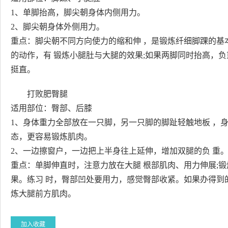
1、单脚抬高，脚尖朝身体内侧用力。
2、脚尖朝身体外侧用力。
重点：脚尖朝不同方向使力的缩和伸 ，是锻炼纤细脚踝的基
的动作，有 锻炼小腿肚与大腿的效果;如果两脚同时抬高，
挺直。
打败肥臀腿
适用部位：臀部、后膝
1、身体重力全部放在一只脚，另一只脚的脚趾轻触地板 ，
态，更容易锻炼肌肉。
2、一边擦窗户，一边把上半身往上延伸，增加双腿的负 重
重点：单脚伸直时，注意力放在大腿 根部肌肉、用力伸展;
果。练习 时，臀部凹处要用力，感觉臀部收紧。如果办得到
炼大腿前方肌肉。
加入收藏