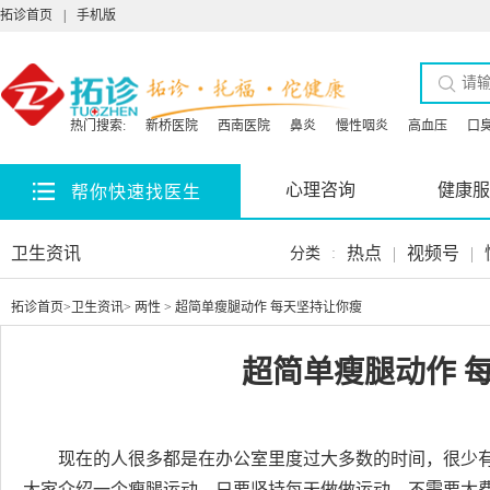
拓诊首页
|
手机版
热门搜索:
新桥医院
西南医院
鼻炎
慢性咽炎
高血压
口
心理咨询
健康服
帮你快速找医生
卫生资讯
热点
|
视频号
|
分类
:
拓诊首页
>
卫生资讯
>
两性
> 超简单瘦腿动作 每天坚持让你瘦
超简单瘦腿动作 
现在的人很多都是在办公室里度过大多数的时间，很少
大家介绍一个瘦腿运动，只要坚持每天做做运动，不需要太