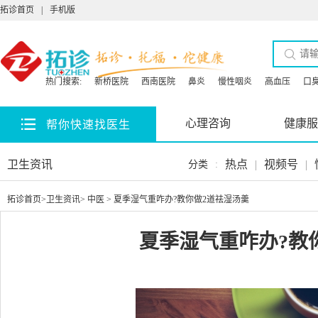
拓诊首页
|
手机版
热门搜索:
新桥医院
西南医院
鼻炎
慢性咽炎
高血压
口
心理咨询
健康服
帮你快速找医生
卫生资讯
热点
|
视频号
|
分类
:
拓诊首页
>
卫生资讯
>
中医
> 夏季湿气重咋办?教你做2道祛湿汤羹
夏季湿气重咋办?教