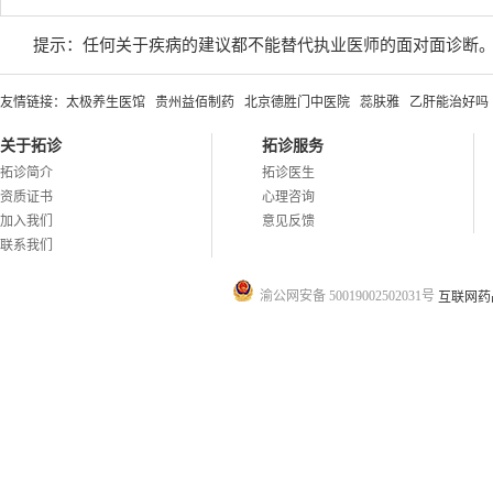
提示：任何关于疾病的建议都不能替代执业医师的面对面诊断
友情链接：
太极养生医馆
贵州益佰制药
北京德胜门中医院
蕊肤雅
乙肝能治好吗
关于拓诊
拓诊服务
拓诊简介
拓诊医生
资质证书
心理咨询
加入我们
意见反馈
联系我们
渝公网安备 50019002502031号
互联网药品