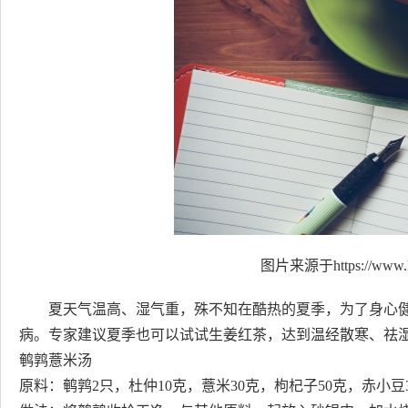
图片来源于https://www.h
夏天气温高、湿气重，殊不知在酷热的夏季，为了身心
病。专家建议夏季也可以试试生姜红茶，达到温经散寒、祛
鹌鹑薏米汤
原料：鹌鹑2只，杜仲10克，薏米30克，枸杞子50克，赤小豆