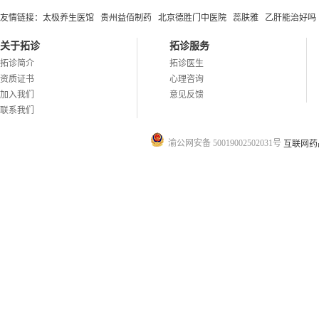
友情链接：
太极养生医馆
贵州益佰制药
北京德胜门中医院
蕊肤雅
乙肝能治好吗
关于拓诊
拓诊服务
拓诊简介
拓诊医生
资质证书
心理咨询
加入我们
意见反馈
联系我们
渝公网安备 50019002502031号
互联网药品