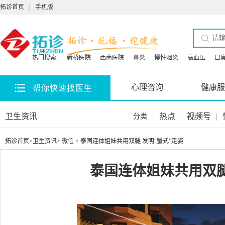
拓诊首页
|
手机版
热门搜索:
新桥医院
西南医院
鼻炎
慢性咽炎
高血压
口
心理咨询
健康服
帮你快速找医生
卫生资讯
热点
|
视频号
|
分类
:
拓诊首页
>
卫生资讯
>
微信
> 泰国连体姐妹共用双腿 发明“蟹式”走姿
泰国连体姐妹共用双腿