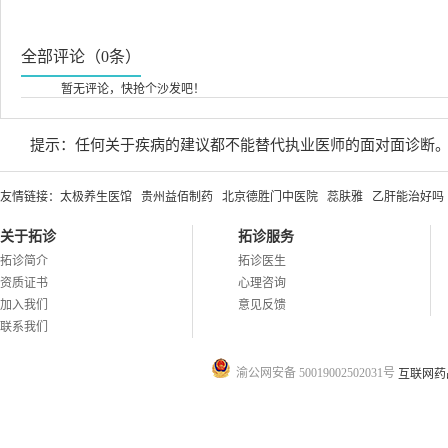
全部评论（0条）
暂无评论，快抢个沙发吧！
提示：任何关于疾病的建议都不能替代执业医师的面对面诊断
友情链接：
太极养生医馆
贵州益佰制药
北京德胜门中医院
蕊肤雅
乙肝能治好吗
关于拓诊
拓诊服务
拓诊简介
拓诊医生
资质证书
心理咨询
加入我们
意见反馈
联系我们
渝公网安备 50019002502031号
互联网药品