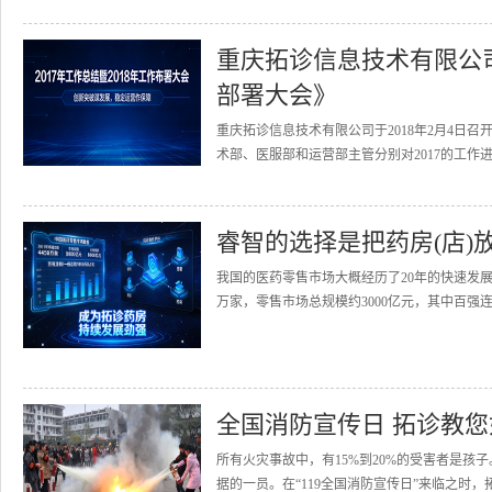
重庆拓诊信息技术有限公司召
部署大会》
重庆拓诊信息技术有限公司于2018年2月4日召
术部、医服部和运营部主管分别对2017的工作进
睿智的选择是把药房(店)
我国的医药零售市场大概经历了20年的快速发展
万家，零售市场总规模约3000亿元，其中百强连
全国消防宣传日 拓诊教
所有火灾事故中，有15%到20%的受害者是
据的一员。在“119全国消防宣传日”来临之时，