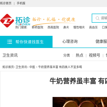
拓诊首页
|
手机版
热门搜索:
新桥医院
西南医院
鼻炎
慢性咽炎
高血压
口
心理咨询
健康服
帮你快速找医生
卫生资讯
热点
|
视频号
|
分类
:
拓诊首页
>
卫生资讯
>
中医
> 牛奶营养虽丰富 有四类人不宜多喝
牛奶营养虽丰富 有